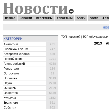
ПЕРВАЯ
НОВОСТИ
ПРОГРАММЫ
РЕПОРТАЖИ
БЛОГИ
ГОСТИ
ФОТ
НОВОСТ
ТОП новостей
|
ТОП обсуждаемых 
КАТЕГОРИИ
ВСЕ НОВОСТИ -
2013
»
А
Аналитика
261
Lushnikov Live TV
747
Авторская колонка
580
Прямой эфир
1291
Анонс событий
4258
Репортажи
124
Остроумно
19
Политика
3419
Наука
2220
Финансы
2159
Общество
5830
Культура
1182
Транспорт
561
События
902