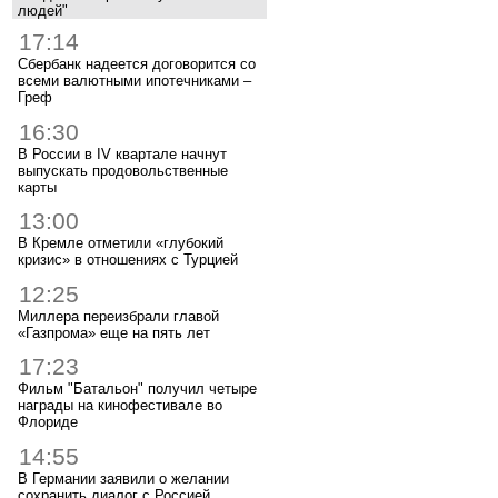
людей"
17:14
Сбербанк надеется договорится со
всеми валютными ипотечниками –
Греф
16:30
В России в IV квартале начнут
выпускать продовольственные
карты
13:00
В Кремле отметили «глубокий
кризис» в отношениях с Турцией
12:25
Миллера переизбрали главой
«Газпрома» еще на пять лет
17:23
Фильм "Батальон" получил четыре
награды на кинофестивале во
Флориде
14:55
В Германии заявили о желании
сохранить диалог с Россией