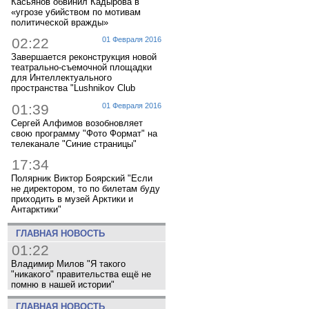
Касьянов обвинил Кадырова в
«угрозе убийством по мотивам
политической вражды»
02:22
01 Февраля 2016
Завершается реконструкция новой
театрально-съемочной площадки
для Интеллектуального
пространства "Lushnikov Club
01:39
01 Февраля 2016
Сергей Алфимов возобновляет
свою программу "Фото Формат" на
телеканале "Синие страницы"
17:34
Полярник Виктор Боярский "Если
не директором, то по билетам буду
приходить в музей Арктики и
Антарктики"
ГЛАВНАЯ НОВОСТЬ
01:22
Владимир Милов "Я такого
"никакого" правительства ещё не
помню в нашей истории"
ГЛАВНАЯ НОВОСТЬ