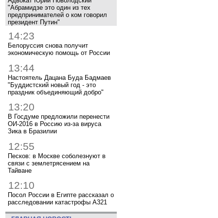
Адвокат Юрий Новолодский
"Абрамидзе это один из тех
предпринимателей о ком говорил
президент Путин"
14:23
Белоруссия снова получит
экономическую помощь от России
13:44
Настоятель Дацана Буда Бадмаев
"Буддистский новый год - это
праздник объединяющий добро"
13:20
В Госдуме предложили перенести
ОИ-2016 в Россию из-за вируса
Зика в Бразилии
12:55
Песков: в Москве соболезнуют в
связи с землетрясением на
Тайване
12:10
Посол России в Египте рассказал о
расследовании катастрофы A321