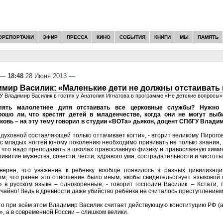
ОРЕПОРТАЖИ
ЭФИР
ПРЕССА
КИНО
СОБЫТИЯ
КНИГИ
МЫ
ПАМЯТЬ
—
18:48
28 Июня 2013
—
мир Василик: «Маленькие дети не должны отстаивать
У Владимир Василик в гостях у Анатолия Игнатова в программе «Не детские вопросы»
лять малолетнее дитя отстаивать все церковные службы? Нужно 
рошо ли, что крестят детей в младенчестве, когда они не могут выб
ковь – на эту тему говорил в студии «ВОТа» дьякон, доцент СПбГУ Влади
духовной составляющей только оттачивает когти», - вторит великому Пирого
о с младых ногтей юному поколению необходимо прививать не только знания,
, что надо преподавать в школах православную физику и православную химию,
ривитие мужества, совести, чести, здравого ума, сострадательности и чистоты
верен, что уважение к ребёнку вообще появилось в разных цивилизаци
ом, что ранее это отношение было иным, якобы свидетельствует языковой
 в русском языке – однокоренные, - говорит господин Василик. – Кстати, 
лучайно! Ведь в древности даже убийство ребёнка не считалось преступлени
о при всём этом Владимир Василик считает действующую конституцию РФ (а к
», а в современной России – слишком велики.