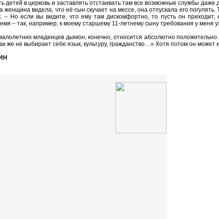
ь детей в церковь и заставлять отстаивать там все возможные службы даже д
а женщина видела, что её сын скучает на мессе, она отпускала его погулять. Т
. – Но если вы видите, что ему там дискомфортно, то пусть он приходит,
ремя – так, например, к моему старшему 11-летнему сыну требования у меня у
малолетних младенцев дьякон, конечно, относится абсолютно положительно. 
 так же не выбирает себе язык, культуру, гражданство…» Хотя потом он может
ИН