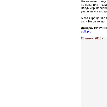
Но насильно тащит
не неволила – когд
Владимир Василик
увеличивать это в
А вот к крещению 
он. – Но он точно
Дмитрий ВИТУШК
polit.pro
26 июня 2013
-