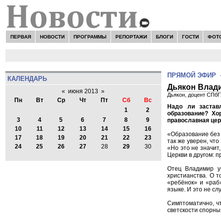
ПЕРВАЯ
НОВОСТИ
ПРОГРАММЫ
РЕПОРТАЖИ
БЛОГИ
ГОСТИ
ФОТ
ПРЯМОЙ ЭФИР
КАЛЕНДАРЬ
Дьякон Влади
«
июня 2013
»
Дьякон, доцент СПбГ
Пн
Вт
Ср
Чт
Пт
Сб
Вс
Надо ли застав
1
2
образование? Хо
3
4
5
6
7
8
9
православная цер
10
11
12
13
14
15
16
«Образование без 
17
18
19
20
21
22
23
так же уверен, чт
24
25
26
27
28
29
30
«Но это не значит
Церкви в другом: п
Отец Владимир у
христианства. О т
«ребёнок» и «раб»
языке. И это не с
Симптоматично, чт
светскости спорны