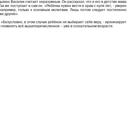
ьякон Василик считает неразумным. Он рассказал, что и его в детстве мама
ак же поступает и сам он. «Ребёнка нужно вести в храм с нуля лет, - уверен
 например, только к основным молитвам. Лишь потом следует постепенно
же другие».
«Безусловно, в этом случае ребёнок не выбирает себе веру, - иронизирует
 и поменять всё вышеперечисленное – уже в сознательном возрасте.