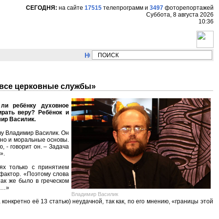
СЕГОДНЯ:
на сайте
17515
телепрограмм
и
3497
фоторепортажей
Суббота, 8 августа 2026
10:36
НОВОСТИ:
Сергей Цыпляев "Мир как никогда 
 все церковные службы»
ли ребёнку духовное
ирать веру? Ребёнок и
мир Василик.
ву Владимир Василик. Он
 но и моральные основы.
 - говорит он. – Задача
».
ях только с принятием
 фактор. «Поэтому слова
так же было в греческом
ем…»
Владимир Василик
онкретно её 13 статью) неудачной, так как, по его мнению, «границы этой