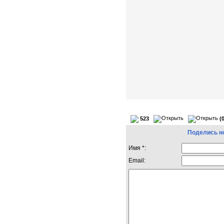
523
(
Поделись н
Имя *:
Email: