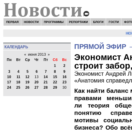
ПЕРВАЯ
НОВОСТИ
ПРОГРАММЫ
РЕПОРТАЖИ
БЛОГИ
ГОСТИ
ФОТ
НОВО
ПРЯМОЙ ЭФИР
КАЛЕНДАРЬ
Экономист А
«
июня 2013
»
Пн
Вт
Ср
Чт
Пт
Сб
Вс
строит забор
1
2
3
4
5
6
7
8
9
Экономист Андрей Л
10
11
12
13
14
15
16
«Анатомия справедл
17
18
19
20
21
22
23
24
25
26
27
28
29
30
Как найти баланс
правами меньши
ли теория обще
понятию справ
мотивы социальн
бизнеса? Обо всё