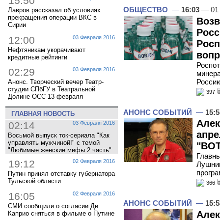
15:50
ОБЩЕСТВО
—
16:03
— 01 
Лавров рассказал об условиях
прекращения операции ВКС в
Возв
Сирии
Росс
12:00
03 Февраля 2016
Росп
Нефтяникам укорачивают
воп
кредитные рейтинги
Роспот
02:29
03 Февраля 2016
минера
Росси
Анонс. Творческий вечер Театр-
студии СПбГУ в Театральной
397
Долине ОСС 13 февраля
АНОНС СОБЫТИЙ
—
15:5
ГЛАВНАЯ НОВОСТЬ
Алек
02:14
03 Февраля 2016
апре
Восьмой выпуск ток-сериала "Как
управлять мужчиной!" с темой
"ВОТ
"Любимые женские мифы 2 часть"
Главны
19:12
02 Февраля 2016
Лушник
програ
Путин принял отставку губернатора
Тульской области
366
16:05
02 Февраля 2016
АНОНС СОБЫТИЙ
—
15:5
СМИ сообщили о согласии Ди
Алек
Каприо сняться в фильме о Путине