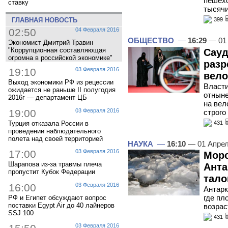
пешехо
ставку
тысячи
ГЛАВНАЯ НОВОСТЬ
399
02:50
04 Февраля 2016
ОБЩЕСТВО
—
16:29
— 01 
Экономист Дмитрий Травин
"Коррупционная составляющая
Сау
огромна в российской экономике"
разр
19:10
03 Февраля 2016
вело
Выход экономики РФ из рецессии
Власти
ожидается не раньше II полугодия
отныне
2016г — департамент ЦБ
на вел
19:00
03 Февраля 2016
строго
Турция отказала России в
431
проведении наблюдательного
полета над своей территорией
НАУКА
—
16:10
— 01 Апре
17:00
03 Февраля 2016
Морс
Шарапова из-за травмы плеча
Анта
пропустит Кубок Федерации
тало
16:00
03 Февраля 2016
Антарк
где пл
РФ и Египет обсуждают вопрос
поставки Egypt Air до 40 лайнеров
возрас
SSJ 100
431
03 Февраля 2016