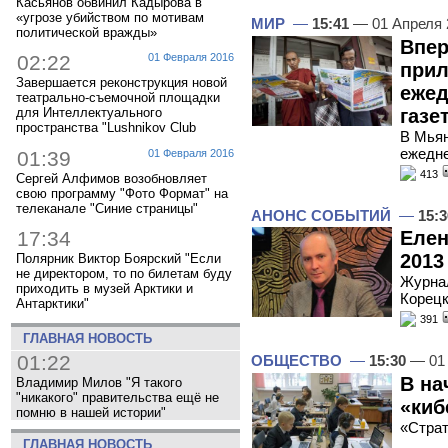
Касьянов обвинил Кадырова в
«угрозе убийством по мотивам
МИР
—
15:41
— 01 Апреля
политической вражды»
Впер
02:22
01 Февраля 2016
прил
Завершается реконструкция новой
ежед
театрально-съемочной площадки
газе
для Интеллектуального
пространства "Lushnikov Club
В Мьян
ежедне
01:39
01 Февраля 2016
413
Сергей Алфимов возобновляет
свою программу "Фото Формат" на
телеканале "Синие страницы"
АНОНС СОБЫТИЙ
—
15:3
Елен
17:34
2013
Полярник Виктор Боярский "Если
не директором, то по билетам буду
Журнал
приходить в музей Арктики и
Корецк
Антарктики"
391
ГЛАВНАЯ НОВОСТЬ
01:22
ОБЩЕСТВО
—
15:30
— 01 
В на
Владимир Милов "Я такого
"никакого" правительства ещё не
«киб
помню в нашей истории"
«Страт
ГЛАВНАЯ НОВОСТЬ