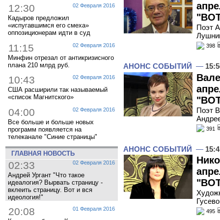
апре
12:30
02 Февраля 2016
"ВОТ
Кадыров предложил
«испугавшимся его смеха»
Поэт А
оппозиционерам идти в суд
Лушник
11:15
02 Февраля 2016
398
Минфин отрезал от антикризисного
плана 210 млрд руб.
АНОНС СОБЫТИЙ
—
15:5
Вале
10:43
02 Февраля 2016
апре
США расширили так называемый
«список Магнитского»
"ВОТ
Поэт В
04:00
02 Февраля 2016
Андрее
Все больше и больше новых
391
программ появляется на
телеканале "Синие страницы"
АНОНС СОБЫТИЙ
—
15:4
ГЛАВНАЯ НОВОСТЬ
Нико
02:33
02 Февраля 2016
апре
Андрей Ургант "Что такое
"ВОТ
идеалогия? Вырвать страницу -
вклеить страницу. Вот и вся
Художн
идеология!"
Гусево
20:08
01 Февраля 2016
495