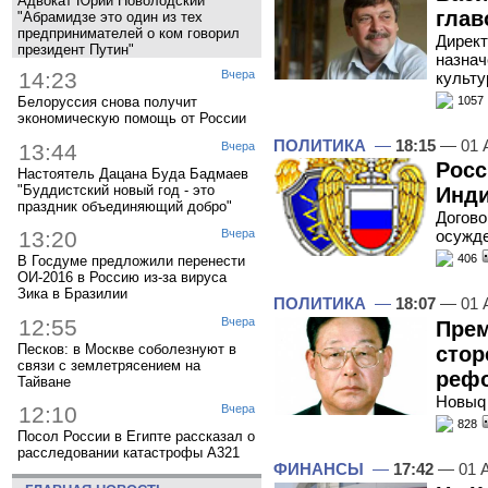
Адвокат Юрий Новолодский
глав
"Абрамидзе это один из тех
предпринимателей о ком говорил
Директ
президент Путин"
назнач
14:23
Вчера
культу
1057
Белоруссия снова получит
экономическую помощь от России
ПОЛИТИКА
—
18:15
— 01 
13:44
Вчера
Росс
Настоятель Дацана Буда Бадмаев
"Буддистский новый год - это
Инди
праздник объединяющий добро"
Догово
13:20
Вчера
осужд
406
В Госдуме предложили перенести
ОИ-2016 в Россию из-за вируса
Зика в Бразилии
ПОЛИТИКА
—
18:07
— 01 
12:55
Вчера
Прем
Песков: в Москве соболезнуют в
стор
связи с землетрясением на
реф
Тайване
Новыq
12:10
Вчера
828
Посол России в Египте рассказал о
расследовании катастрофы A321
ФИНАНСЫ
—
17:42
— 01 А