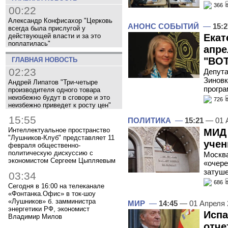
366
00:22
Александр Конфисахор "Церковь
АНОНС СОБЫТИЙ
—
15:2
всегда была прислугой у
действующей власти и за это
Екат
поплатилась"
апре
"ВОТ
ГЛАВНАЯ НОВОСТЬ
02:23
Депута
Зиновк
Андрей Липатов "Три-четыре
програ
производителя одного товара
неизбежно будут в сговоре и это
726
неизбежно приведет к росту цен"
15:55
ПОЛИТИКА
—
15:21
— 01 
Интеллектуальное пространство
МИД 
"Лушников-Клуб" представляет 11
учен
февраля общественно-
политическую дискуссию с
Москва
экономистом Сергеем Цыпляевым
«очер
затуше
03:34
686
Сегодня в 16:00 на телеканале
«Фонтанка.Офис» в ток-шоу
«Лушников» б. замминистра
МИР
—
14:45
— 01 Апреля
энергетики РФ, экономист
Испа
Владимир Милов
отче