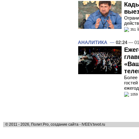
Кады
выез
Ограни
дейст
351
АНАЛИТИКА
—
02:24
— 01
Ежег
глав
«Ваш
теле
Более 
гостей
ежего
1059
© 2011 - 2026, Полит.Pro, создание сайта - IVEEV.tvvot.ru