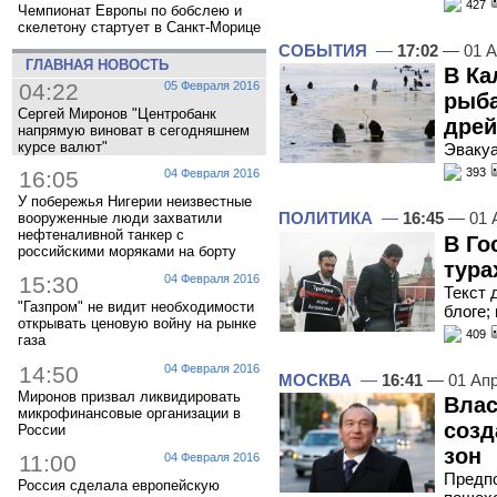
427
Чемпионат Европы по бобслею и
скелетону стартует в Санкт-Морице
СОБЫТИЯ
—
17:02
— 01 А
ГЛАВНАЯ НОВОСТЬ
В Ка
04:22
05 Февраля 2016
рыба
Сергей Миронов "Центробанк
дре
напрямую виноват в сегодняшнем
курсе валют"
Эвакуа
393
16:05
04 Февраля 2016
У побережья Нигерии неизвестные
ПОЛИТИКА
—
16:45
— 01 
вооруженные люди захватили
нефтеналивной танкер с
В Го
российскими моряками на борту
тура
15:30
04 Февраля 2016
Текст 
"Газпром" не видит необходимости
блоге;
открывать ценовую войну на рынке
409
газа
14:50
04 Февраля 2016
МОСКВА
—
16:41
— 01 Апр
Миронов призвал ликвидировать
Влас
микрофинансовые организации в
созд
России
зон
11:00
04 Февраля 2016
Предпо
Россия сделала европейскую