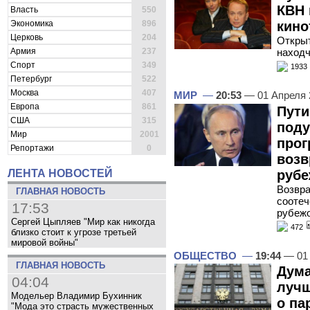
КВН 
Власть
550
Экономика
896
кино
Церковь
204
Открыт
Армия
237
наход
Спорт
349
1933
Петербург
522
Москва
407
МИР
—
20:53
— 01 Апреля
Европа
861
Пути
США
315
поду
Мир
2001
прог
Репортажи
0
возв
рубе
ЛЕНТА НОВОСТЕЙ
Возвр
ГЛАВНАЯ НОВОСТЬ
соотеч
17:53
рубеж
Сергей Цыпляев "Мир как никогда
472
близко стоит к угрозе третьей
мировой войны"
ОБЩЕСТВО
—
19:44
— 01 
ГЛАВНАЯ НОВОСТЬ
Дума
04:04
лучш
Модельер Владимир Бухинник
о па
"Мода это страсть мужественных