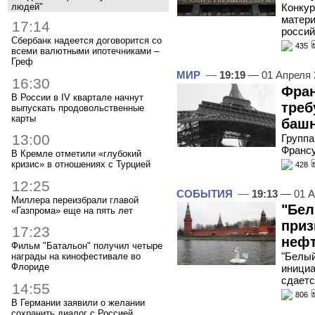
людей"
Конкур
матери
17:14
россий
Сбербанк надеется договорится со
435
всеми валютными ипотечниками –
Греф
МИР
—
19:19
— 01 Апреля
16:30
Фран
В России в IV квартале начнут
треб
выпускать продовольственные
карты
баш
13:00
Группа
Франс
В Кремле отметили «глубокий
кризис» в отношениях с Турцией
428
12:25
СОБЫТИЯ
—
19:13
— 01 А
Миллера переизбрали главой
"Бел
«Газпрома» еще на пять лет
приз
17:23
нефт
Фильм "Батальон" получил четыре
"Белый
награды на кинофестивале во
Флориде
инициа
сдаетс
14:55
806
В Германии заявили о желании
сохранить диалог с Россией