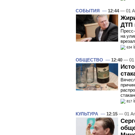
СОБЫТИЯ
—
12:44
— 01 А
Жири
ДТП 
Пресс-
на ули
врезал
634
ОБЩЕСТВО
—
12:40
— 01 
Исто
стак
Вячесл
причин
распро
стакан
817
КУЛЬТУРА
—
12:15
— 01 А
Серг
обще
Мин