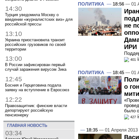
ПОЛИТИКА
—
18:56
— 01 
14:30
Иран
Турция уведомила Москву о
подд
введении «журналистских виз» для
российской прессы
не п
оппо
13:10
Дама
Украина приостановила транзит
российских грузовиков по своей
ИРИ
территории
Подде
13:00
401
В России зафиксирован первый
случай заражения вирусом Зика
ПОЛИТИКА
—
18:45
— 01 
12:45
Поли
Босния и Герцеговина подала
о го
заявку на вступление в Евросоюз
мити
12:22
«Прове
провед
Правозащитник: финские власти
депортируют российскую
было о
пенсионерку
427
ГЛАВНАЯ НОВОСТЬ
—
18:35
— 01 Апреля 2013
03:34
Васи