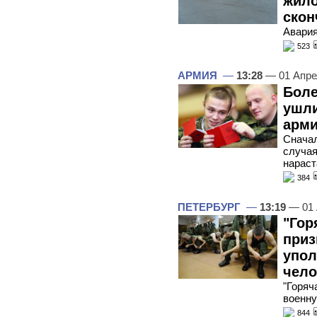
жило
скон
Авария
523
АРМИЯ
—
13:28
— 01 Апре
Боле
ушли
арм
Сначал
случая
нараст
384
ПЕТЕРБУРГ
—
13:19
— 01 
"Гор
приз
упол
чело
"Горяч
военн
844