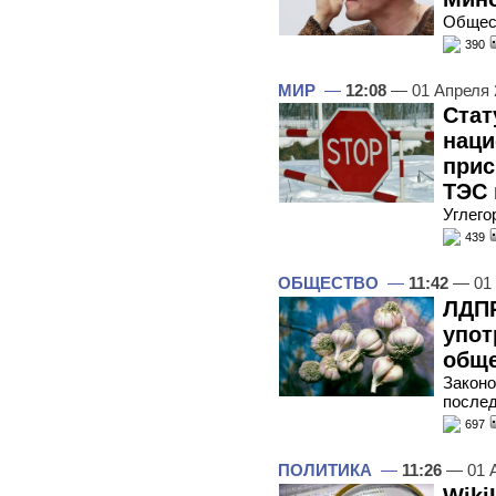
Общес
390
МИР
—
12:08
— 01 Апреля
Стат
наци
прис
ТЭС 
Углего
439
ОБЩЕСТВО
—
11:42
— 01 
ЛДПР
упот
обще
Законо
послед
697
ПОЛИТИКА
—
11:26
— 01 
Wiki