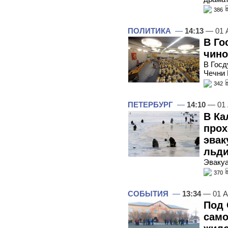
386
ПОЛИТИКА
—
14:13
— 01 
В Го
чин
В Госд
Чечни
342
ПЕТЕРБУРГ
—
14:10
— 01 
В Ка
прох
эвак
льд
Эвакуа
370
СОБЫТИЯ
—
13:34
— 01 А
Под 
само