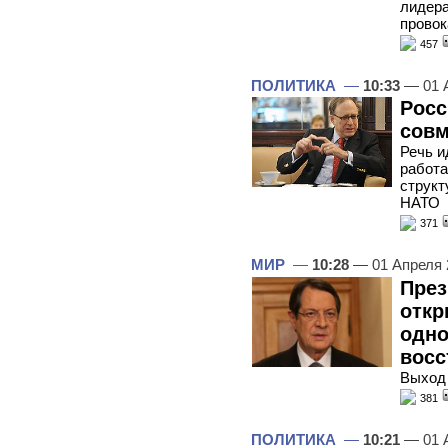
лидера
провок
457
ПОЛИТИКА
—
10:33
— 01 
Росс
совм
Речь и
работа
структ
НАТО
371
МИР
—
10:28
— 01 Апреля
През
откр
одно
восс
Выход 
381
ПОЛИТИКА
—
10:21
— 01 