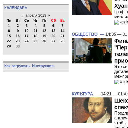
Хуан
КАЛЕНДАРЬ
Граф о
«
апреля 2013
»
миллиа
Пн
Вт
Ср
Чт
Пт
Сб
Вс
409
1
2
3
4
5
6
7
8
9
10
11
12
13
14
ОБЩЕСТВО
—
14:35
— 01 
15
16
17
18
19
20
21
Фина
22
23
24
25
26
27
28
"Пер
29
30
теле
прио
Как загружать. Инструкция.
Это св
детале
межпра
457
КУЛЬТУРА
—
14:21
— 01 А
Шекс
спек
Предпр
англич
чтобы 
драмат