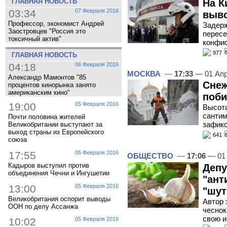
На К
ГЛАВНАЯ НОВОСТЬ
03:34
07 Февраля 2016
выво
Профессор, экономист Андрей
Задерж
Заостровцев "Россия это
пересе
токсичный актив"
конфис
977
ГЛАВНАЯ НОВОСТЬ
04:18
06 Февраля 2016
МОСКВА
—
17:33
— 01 Апр
Александр Мамонтов "85
Снеж
процентов кинорынка занято
американским кино"
поби
19:00
05 Февраля 2016
Высота
сантим
Почти половина жителей
зафикс
Великобритании выступают за
выход страны из Европейского
641
союза
17:55
05 Февраля 2016
ОБЩЕСТВО
—
17:06
— 01 
Кадыров выступил против
Депу
объединения Чечни и Ингушетии
"ант
13:00
05 Февраля 2016
"шут
Великобритания оспорит выводы
Автор 
ООН по делу Ассанжа
чеснок
свою и
10:02
05 Февраля 2016