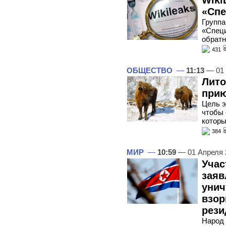
«Спе
Группа
«Специ
обратн
431
ОБЩЕСТВО
—
11:13
— 01 
Лито
прию
Цель э
чтобы 
котор
384
МИР
—
10:59
— 01 Апреля
Учас
заяв
унич
взор
рези
Народ 