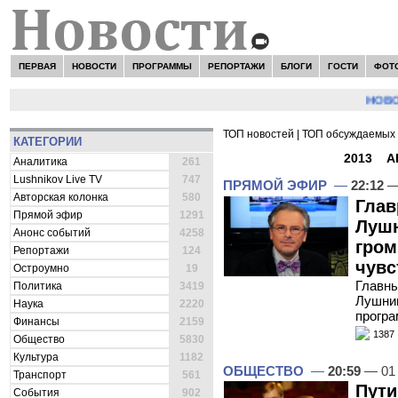
ПЕРВАЯ
НОВОСТИ
ПРОГРАММЫ
РЕПОРТАЖИ
БЛОГИ
ГОСТИ
ФОТ
НОВОСТИ:
ТОП новостей
|
ТОП обсуждаемых 
КАТЕГОРИИ
ВСЕ НОВОСТИ -
2013
»
А
Аналитика
261
Lushnikov Live TV
747
ПРЯМОЙ ЭФИР
—
22:12
—
Авторская колонка
580
Глав
Прямой эфир
1291
Лушн
Анонс событий
4258
гром
Репортажи
124
чувс
Остроумно
19
Главны
Политика
3419
Лушник
Наука
2220
програ
Финансы
2159
1387
Общество
5830
Культура
1182
ОБЩЕСТВО
—
20:59
— 01 
Транспорт
561
Пути
События
902