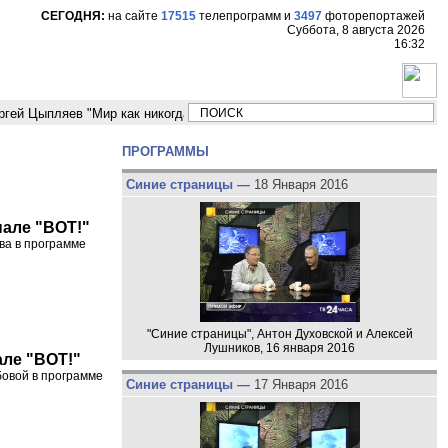
СЕГОДНЯ:
на сайте
17515
телепрограмм
и
3497
фоторепортажей
Суббота, 8 августа 2026
16:32
ыпляев "Мир как никогда близко стоит к угрозе третьей мировой войны"
ПРОГРАММЫ
Синие страницы —
18 Января 2016
нале "ВОТ!"
ва в программе
"Синие страницы", Антон Духовской и Алексей
Лушников, 16 января 2016
але "ВОТ!"
бовой в программе
Синие страницы —
17 Января 2016