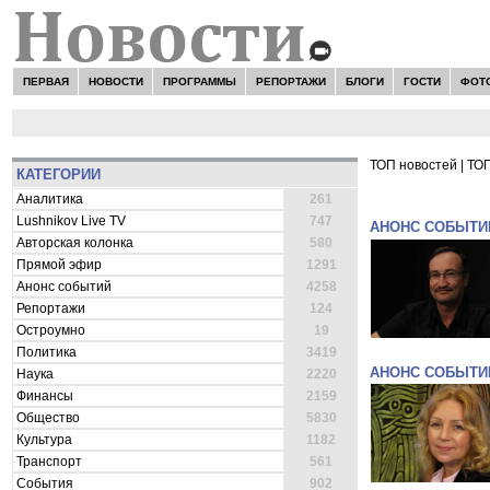
ПЕРВАЯ
НОВОСТИ
ПРОГРАММЫ
РЕПОРТАЖИ
БЛОГИ
ГОСТИ
ФОТ
ТОП новостей
|
ТОП
КАТЕГОРИИ
ВСЕ НОВОСТ
Аналитика
261
Lushnikov Live TV
747
АНОНС СОБЫТИ
Авторская колонка
580
Прямой эфир
1291
Анонс событий
4258
Репортажи
124
Остроумно
19
Политика
3419
АНОНС СОБЫТИ
Наука
2220
Финансы
2159
Общество
5830
Культура
1182
Транспорт
561
События
902