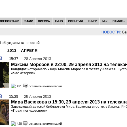
ОРЕПОРТАЖИ
ЭФИР
ПРЕССА
КИНО
СОБЫТИЯ
КНИГИ
МЫ
ПАМЯТЬ
НОВОСТИ:
Сергей Ц
 обсуждаемых новостей
И -
2013
»
АПРЕЛЯ
»
28
Й
—
15:37
— 28 Апреля 2013
—
Максим Морозов в 22:00, 29 апреля 2013 на телека
Кандидат исторических наук Максим Морозов в гостях у Алексея Шусто
«Час истории»
421
оставить комментарий
Й
—
15:29
— 28 Апреля 2013
—
Мира Васюкова в 15:30, 29 апреля 2013 на телекан
Заведующий детской библиотеки Мира Васюкова в гостях у Ларисы Ря
«Практика чудесного»
428
оставить комментарий