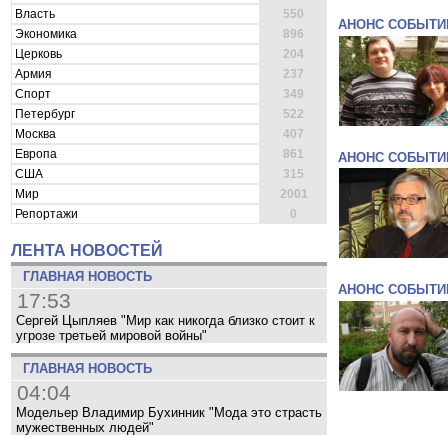
Власть
550
АНОНС СОБЫТИ
Экономика
896
Церковь
204
Армия
237
Спорт
349
Петербург
522
Москва
407
Европа
861
АНОНС СОБЫТИ
США
315
Мир
2001
Репортажи
0
ЛЕНТА НОВОСТЕЙ
ГЛАВНАЯ НОВОСТЬ
АНОНС СОБЫТИ
17:53
Сергей Цыпляев "Мир как никогда близко стоит к
угрозе третьей мировой войны"
ГЛАВНАЯ НОВОСТЬ
04:04
Модельер Владимир Бухинник "Мода это страсть
мужественных людей"