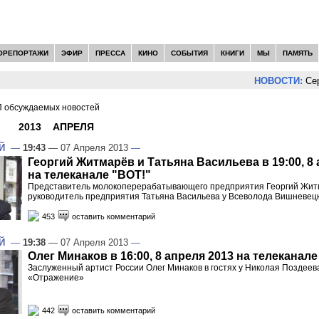
ОРЕПОРТАЖИ
ЭФИР
ПРЕССА
КИНО
СОБЫТИЯ
КНИГИ
МЫ
ПАМЯТЬ
НОВОСТИ:
Сергей Ц
 обсуждаемых новостей
И -
2013
»
АПРЕЛЯ
»
07
Й
—
19:43
— 07 Апреля 2013
—
Георгий Житмарёв и Татьяна Васильева в 19:00, 8 
на телеканале "ВОТ!"
Представитель молокоперерабатывающего предприятия Георгий Жит
руководитель предприятия Татьяна Васильева у Всеволода Вишневец
453
оставить комментарий
Й
—
19:38
— 07 Апреля 2013
—
Олег Минаков в 16:00, 8 апреля 2013 на телеканале
Заслуженный артист России Олег Минаков в гостях у Николая Поздеев
«Отражение»
442
оставить комментарий