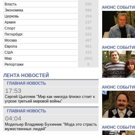
Власть
550
АНОНС СОБЫТИ
Экономика
896
Церковь
204
Армия
237
Спорт
349
Петербург
522
Москва
407
Европа
861
АНОНС СОБЫТИ
США
315
Мир
2001
Репортажи
0
ЛЕНТА НОВОСТЕЙ
ГЛАВНАЯ НОВОСТЬ
АНОНС СОБЫТИ
17:53
Сергей Цыпляев "Мир как никогда близко стоит к
угрозе третьей мировой войны"
ГЛАВНАЯ НОВОСТЬ
04:04
Модельер Владимир Бухинник "Мода это страсть
АНОНС СОБЫТИ
мужественных людей"