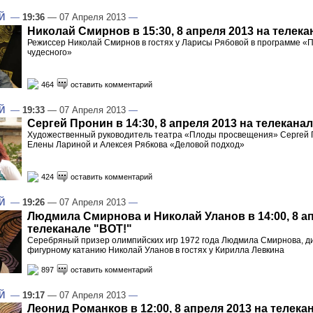
Й
—
19:36
— 07 Апреля 2013
—
Николай Смирнов в 15:30, 8 апреля 2013 на телека
Режиссер Николай Смирнов в гостях у Ларисы Рябовой в программе «
чудесного»
464
оставить комментарий
Й
—
19:33
— 07 Апреля 2013
—
Сергей Пронин в 14:30, 8 апреля 2013 на телекана
Художественный руководитель театра «Плоды просвещения» Сергей П
Елены Лариной и Алексея Рябкова «Деловой подход»
424
оставить комментарий
Й
—
19:26
— 07 Апреля 2013
—
Людмила Смирнова и Николай Уланов в 14:00, 8 ап
телеканале "ВОТ!"
Серебряный призер олимпийских игр 1972 года Людмила Смирнова, 
фигурному катанию Николай Уланов в гостях у Кирилла Левкина
897
оставить комментарий
Й
—
19:17
— 07 Апреля 2013
—
Леонид Романков в 12:00, 8 апреля 2013 на телека