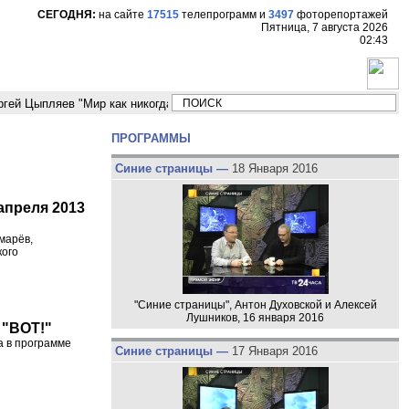
СЕГОДНЯ:
на сайте
17515
телепрограмм
и
3497
фоторепортажей
Пятница, 7 августа 2026
02:43
ыпляев "Мир как никогда близко стоит к угрозе третьей мировой войны"
ПРОГРАММЫ
Синие страницы —
18 Января 2016
апреля 2013
марёв,
кого
"Синие страницы", Антон Духовской и Алексей
Лушников, 16 января 2016
 "ВОТ!"
а в программе
Синие страницы —
17 Января 2016