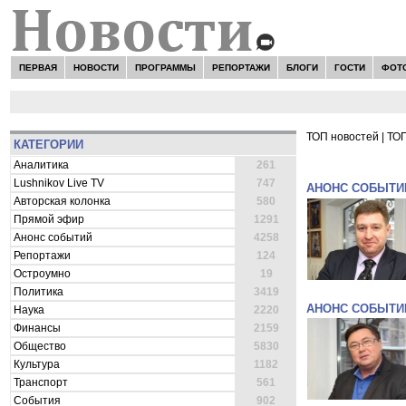
ПЕРВАЯ
НОВОСТИ
ПРОГРАММЫ
РЕПОРТАЖИ
БЛОГИ
ГОСТИ
ФОТ
ТОП новостей
|
ТОП
КАТЕГОРИИ
ВСЕ НОВОСТ
Аналитика
261
Lushnikov Live TV
747
АНОНС СОБЫТИ
Авторская колонка
580
Прямой эфир
1291
Анонс событий
4258
Репортажи
124
Остроумно
19
Политика
3419
АНОНС СОБЫТИ
Наука
2220
Финансы
2159
Общество
5830
Культура
1182
Транспорт
561
События
902