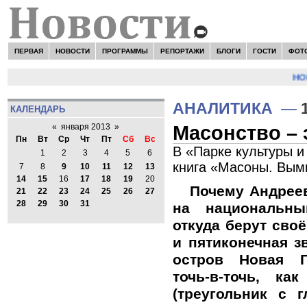
ПЕРВАЯ
НОВОСТИ
ПРОГРАММЫ
РЕПОРТАЖИ
БЛОГИ
ГОСТИ
ФОТ
НОВОСТ
АНАЛИТИКА
—
КАЛЕНДАРЬ
Масонство – 
«
января 2013
»
Пн
Вт
Ср
Чт
Пт
Сб
Вс
В «Парке культуры и
1
2
3
4
5
6
книга «Масоны. Вым
7
8
9
10
11
12
13
14
15
16
17
18
19
20
Почему Андреев
21
22
23
24
25
26
27
28
29
30
31
на национальны
откуда берут сво
и пятиконечная з
остров Новая Г
точь-в-точь, ка
(треугольник с 