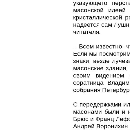
указующего перст
масонской идеей 
кристаллической р
надеется сам Лушн
читателя.
– Всем известно, ч
Если мы посмотрим
знаки, везде луче
масонские здания,
своим видением 
соратница Владим
собрания Петербур
С передержками или
масонами были и н
Брюс и Франц Лефо
Андрей Воронихин.