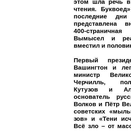
этом шла речь в
чтения. Буквоед
последние дни
представлена в
400-странична
Вымысел и реа
вместил и полов
Первый прези
Вашингтон и ле
министр Велик
Черчилль, по
Кутузов и Але
основатель рус
Волков и Пётр Ве
советских «мыл
зов» и «Тени ис
Всё зло – от мас