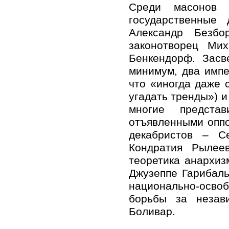
Среди масонов 
государственные 
Александр Безбо
законотворец Ми
Бенкендорф. Засв
минимум, два импе
что «иногда даже 
угадать тренды») и
многие предст
отъявленными оппо
декабристов – Се
Кондратия Рылее
теоретика анархи
Джузеппе Гарибаль
национально-осво
борьбы за незав
Боливар.