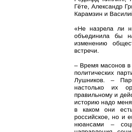
Гёте, Александр Г
Карамзин и Васил
«Не назрела ли н
объединила бы н
изменению общес
встречи.
– Время масонов в
политических парт
Лушников. – Пар
настолько их ор
правильному и дейс
историю надо меня
в каком они ест
российское, но и 
нюансами – соци
направления, соц