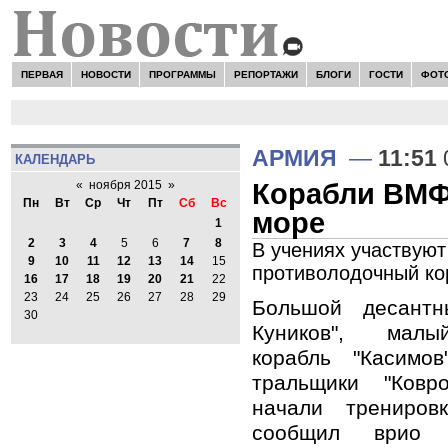
ПЕРВАЯ
НОВОСТИ
ПРОГРАММЫ
РЕПОРТАЖИ
БЛОГИ
ГОСТИ
ФОТ
АРМИЯ
—
11:51
КАЛЕНДАРЬ
Корабли ВМФ
«
ноября 2015
»
Пн
Вт
Ср
Чт
Пт
Сб
Вс
море
1
2
3
4
5
6
7
8
В учениях участвуют
9
10
11
12
13
14
15
противолодочный кор
16
17
18
19
20
21
22
23
24
25
26
27
28
29
Большой десантн
30
Куников", малы
корабль "Касимо
тральщики "Ковр
начали трениро
сообщил врио 