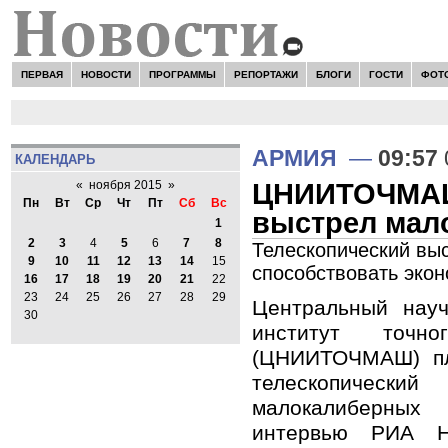
ПЕРВАЯ
НОВОСТИ
ПРОГРАММЫ
РЕПОРТАЖИ
БЛОГИ
ГОСТИ
ФОТ
АРМИЯ
—
09:57
КАЛЕНДАРЬ
ЦНИИТОЧМАШ 
«
ноября 2015
»
Пн
Вт
Ср
Чт
Пт
Сб
Вс
выстрел мал
1
2
3
4
5
6
7
8
Телескопический выс
9
10
11
12
13
14
15
способствовать эко
16
17
18
19
20
21
22
23
24
25
26
27
28
29
Центральный науч
30
институт точно
(ЦНИИТОЧМАШ) пл
телескопичес
малокалиберных
интервью РИА Н