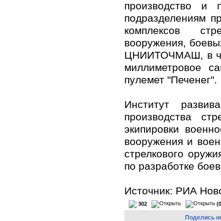
производство и 
подразделениям п
комплексов стре
вооружения, боевых
ЦНИИТОЧМАШ, в час
миллиметровое са
пулемет "Печенег".
Институт развив
производства стр
экипировки военн
вооружения и воен
стрелкового оруж
по разработке бое
Источник: РИА Нов
302
(
Поделись н