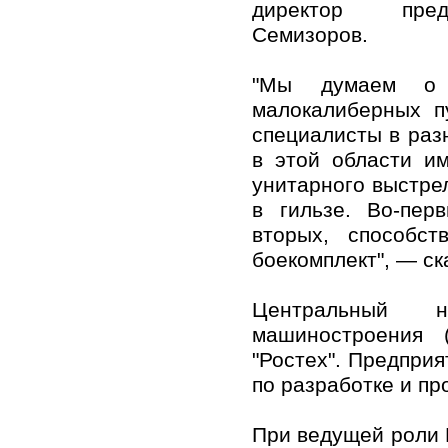
директор пред
Семизоров.
"Мы думаем о р
малокалиберных п
специалисты в раз
в этой области и
унитарного выстре
в гильзе. Во-пер
вторых, способст
боекомплект", — ск
Центральный на
машиностроения 
"Ростех". Предпри
по разработке и пр
При ведущей роли