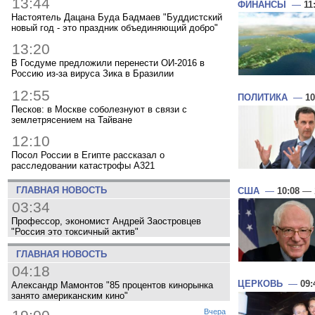
13:44
ФИНАНСЫ
—
11
Настоятель Дацана Буда Бадмаев "Буддистский
новый год - это праздник объединяющий добро"
13:20
В Госдуме предложили перенести ОИ-2016 в
Россию из-за вируса Зика в Бразилии
12:55
ПОЛИТИКА
—
10
Песков: в Москве соболезнуют в связи с
землетрясением на Тайване
12:10
Посол России в Египте рассказал о
расследовании катастрофы A321
ГЛАВНАЯ НОВОСТЬ
США
—
10:08
— 
03:34
Профессор, экономист Андрей Заостровцев
"Россия это токсичный актив"
ГЛАВНАЯ НОВОСТЬ
04:18
ЦЕРКОВЬ
—
09:
Александр Мамонтов "85 процентов кинорынка
занято американским кино"
Вчера