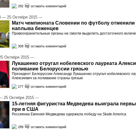
292
оставить комментарий
3
— 25 Октября 2015
—
Матч чемпионата Словении по футболу отменили 
наплыва беженцев
Правоохранительные органы не смогли выделить достаточного колич
309
оставить комментарий
5 Октября 2015
—
Лукашенко отругал нобелевского лауреата Алекси
поливание Белоруссии грязью
Президент Белоруссии Александр Лукашенко отругал нобелевского л
Алексиевич за поливание страны грязью
277
оставить комментарий
 25 Октября 2015
—
15-летняя фигуристка Медведева выиграла первый
при в США
Россиянка Евгения Медведева одержала победу на Skate America
289
оставить комментарий