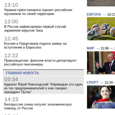
13:10
Украина приостановила транзит российских
грузовиков по своей территории
ЕВРОПА
—
12:1
13:00
В России зафиксирован первый случай
заражения вирусом Зика
12:45
Босния и Герцеговина подала заявку на
вступление в Евросоюз
МИР
—
11:58
— 2
12:22
Правозащитник: финские власти депортируют
российскую пенсионерку
ГЛАВНАЯ НОВОСТЬ
03:34
СПОРТ
—
11:34
—
Адвокат Юрий Новолодский "Абрамидзе это один
из тех предпринимателей о ком говорил
президент Путин"
14:23
Белоруссия снова получит экономическую
помощь от России