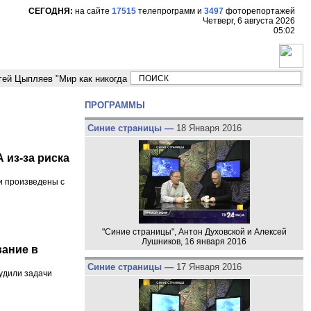
СЕГОДНЯ:
на сайте
17515
телепрограмм
и
3497
фоторепортажей
Четверг, 6 августа 2026
05:02
ыпляев "Мир как никогда близко стоит к угрозе третьей мировой войны"
ПРОГРАММЫ
Синие страницы —
18 Января 2016
 из-за риска
и произведены с
"Синие страницы", Антон Духовской и Алексей
Лушников, 16 января 2016
вание в
Синие страницы —
17 Января 2016
удили задачи