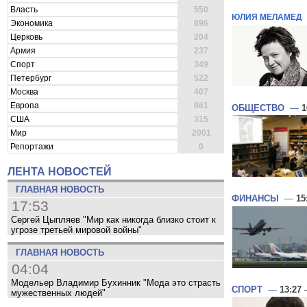
Власть
550
ЮЛИЯ МЕЛАМЕД
Экономика
896
Церковь
204
Армия
237
Спорт
349
Петербург
522
Москва
407
Европа
861
ОБЩЕСТВО
—
1
США
315
Мир
2001
Репортажи
0
ЛЕНТА НОВОСТЕЙ
ГЛАВНАЯ НОВОСТЬ
ФИНАНСЫ
—
15
17:53
Сергей Цыпляев "Мир как никогда близко стоит к
угрозе третьей мировой войны"
ГЛАВНАЯ НОВОСТЬ
04:04
Модельер Владимир Бухинник "Мода это страсть
СПОРТ
—
13:27
—
мужественных людей"