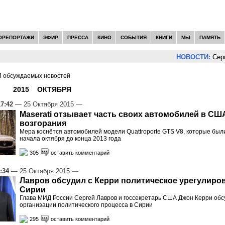
ОРЕПОРТАЖИ
ЭФИР
ПРЕССА
КИНО
СОБЫТИЯ
КНИГИ
МЫ
ПАМЯТЬ
НОВОСТИ:
Сергей Ц
 обсуждаемых новостей
И -
2015
»
ОКТЯБРЯ
»
25
17:42
— 25 Октября 2015
—
Maserati отзывает часть своих автомобилей в США
возгорания
Мера коснётся автомобилей модели Quattroporte GTS V8, которые был
начала октября до конца 2013 года
305
оставить комментарий
:34
— 25 Октября 2015
—
Лавров обсудил с Керри политическое урегулиро
Сирии
Глава МИД России Сергей Лавров и госсекретарь США Джон Керри обс
организации политического процесса в Сирии
295
оставить комментарий