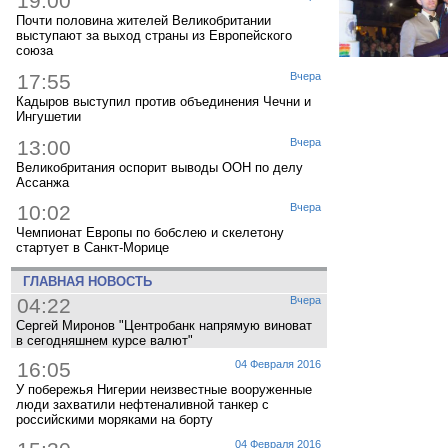
19:00
Почти половина жителей Великобритании
выступают за выход страны из Европейского
союза
17:55
Вчера
Кадыров выступил против объединения Чечни и
Ингушетии
13:00
Вчера
Великобритания оспорит выводы ООН по делу
Ассанжа
10:02
Вчера
Чемпионат Европы по бобслею и скелетону
стартует в Санкт-Морице
ГЛАВНАЯ НОВОСТЬ
04:22
Вчера
Сергей Миронов "Центробанк напрямую виноват
в сегодняшнем курсе валют"
16:05
04 Февраля 2016
У побережья Нигерии неизвестные вооруженные
люди захватили нефтеналивной танкер с
российскими моряками на борту
04 Февраля 2016