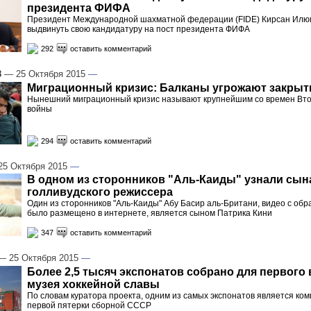
президента ФИФА
Президент Международной шахматной федерации (FIDE) Кирсан Илю
выдвинуть свою кандидатуру на пост президента ФИФА
292
оставить комментарий
8
— 25 Октября 2015
—
Миграционный кризис: Балканы угрожают закрыт
Нынешний миграционный кризис называют крупнейшим со времен Вт
войны
294
оставить комментарий
5 Октября 2015
—
В одном из сторонников "Аль-Каиды" узнали сын
голливудского режиссера
Один из сторонников "Аль-Каиды" Абу Басир аль-Британи, видео с об
было размещено в интернете, является сыном Патрика Кини
347
оставить комментарий
 25 Октября 2015
—
Более 2,5 тысяч экспонатов собрано для первого 
музея хоккейной славы
По словам куратора проекта, одним из самых экспонатов является ком
первой пятерки сборной СССР