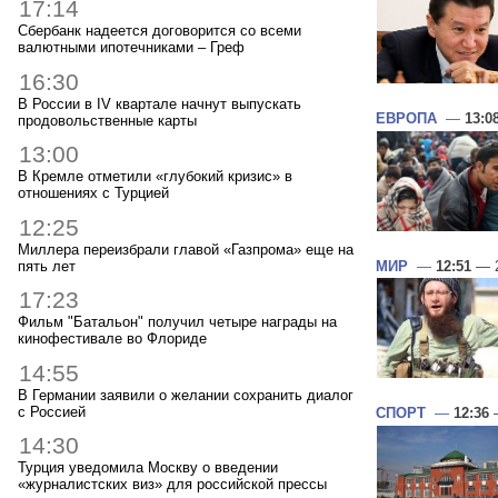
17:14
Сбербанк надеется договорится со всеми
валютными ипотечниками – Греф
16:30
В России в IV квартале начнут выпускать
ЕВРОПА
—
13:0
продовольственные карты
13:00
В Кремле отметили «глубокий кризис» в
отношениях с Турцией
12:25
Миллера переизбрали главой «Газпрома» еще на
пять лет
МИР
—
12:51
— 2
17:23
Фильм "Батальон" получил четыре награды на
кинофестивале во Флориде
14:55
В Германии заявили о желании сохранить диалог
с Россией
СПОРТ
—
12:36
—
14:30
Турция уведомила Москву о введении
«журналистских виз» для российской прессы