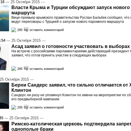
:18
— 25 Октября 2015
—
Власти Крыма и Турции обсуждают запуск нового
маршрута
Вице-премьер крымского правительства Руслан Бальбек сообщил, что
ведут переговоры с Турцией о запуске нового паромного маршрута
285
оставить комментарий
:54
— 25 Октября 2015
—
Асад заявил о готовности участвовать в выборах
На встрече с российскими парламентариями действующий президент
заявил, что готов принять участие в следующих выборах
285
оставить комментарий
25 Октября 2015
—
Берни Сандерс заявил, что сильно отличается от
Клинтон
Сандерс ни разу не упомянул Клинтон по имени на мероприятии по сб
его предвыборной кампании
295
оставить комментарий
45
— 25 Октября 2015
—
Римско-католическая церковь подтвердила запрет
однополые браки