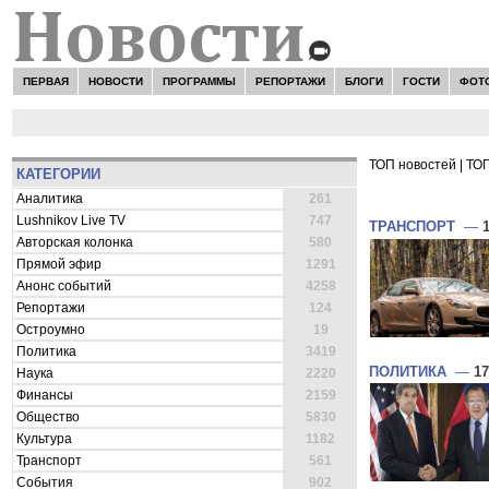
ПЕРВАЯ
НОВОСТИ
ПРОГРАММЫ
РЕПОРТАЖИ
БЛОГИ
ГОСТИ
ФОТ
ТОП новостей
|
ТОП
КАТЕГОРИИ
ВСЕ НОВОСТ
Аналитика
261
Lushnikov Live TV
747
ТРАНСПОРТ
—
Авторская колонка
580
Прямой эфир
1291
Анонс событий
4258
Репортажи
124
Остроумно
19
Политика
3419
ПОЛИТИКА
—
17
Наука
2220
Финансы
2159
Общество
5830
Культура
1182
Транспорт
561
События
902