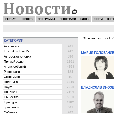
ПЕРВАЯ
НОВОСТИ
ПРОГРАММЫ
РЕПОРТАЖИ
БЛОГИ
ГОСТИ
ФОТ
ТОП новостей
|
ТОП о
КАТЕГОРИИ
ВСЕ НОВОСТИ 
Аналитика
261
Lushnikov Live TV
747
МАРИЯ ГОЛОВАНИ
Авторская колонка
580
Прямой эфир
1291
Анонс событий
4258
Репортажи
124
Остроумно
19
Политика
3419
Наука
2220
ВЛАДИСЛАВ ИНОЗ
Финансы
2159
Общество
5830
Культура
1182
Транспорт
561
События
902