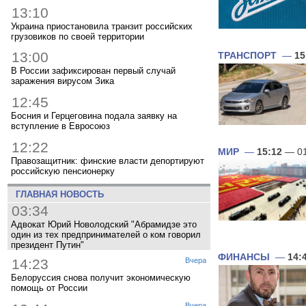
13:10
Украина приостановила транзит российских
грузовиков по своей территории
13:00
ТРАНСПОРТ
—
15
В России зафиксирован первый случай
заражения вирусом Зика
12:45
Босния и Герцеговина подала заявку на
вступление в Евросоюз
12:22
МИР
—
15:12
— 01
Правозащитник: финские власти депортируют
российскую пенсионерку
ГЛАВНАЯ НОВОСТЬ
03:34
Адвокат Юрий Новолодский "Абрамидзе это
один из тех предпринимателей о ком говорил
президент Путин"
ФИНАНСЫ
—
14:
14:23
Вчера
Белоруссия снова получит экономическую
помощь от России
Вчера