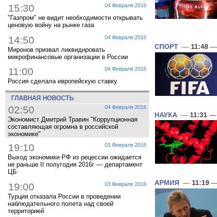
15:30
04 Февраля 2016
"Газпром" не видит необходимости открывать
ценовую войну на рынке газа
14:50
04 Февраля 2016
СПОРТ
—
11:48
— 
Миронов призвал ликвидировать
микрофинансовые организации в России
11:00
04 Февраля 2016
Россия сделала европейскую ставку
ГЛАВНАЯ НОВОСТЬ
02:50
04 Февраля 2016
НАУКА
—
11:31
— 
Экономист Дмитрий Травин "Коррупционная
составляющая огромна в российской
экономике"
19:10
03 Февраля 2016
Выход экономики РФ из рецессии ожидается
не раньше II полугодия 2016г — департамент
ЦБ
АРМИЯ
—
11:19
—
19:00
03 Февраля 2016
Турция отказала России в проведении
наблюдательного полета над своей
территорией