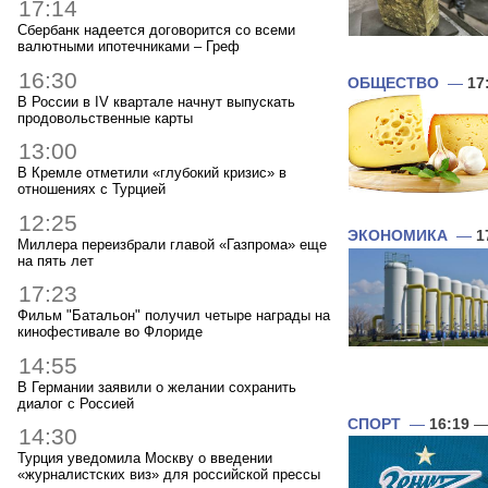
17:14
Сбербанк надеется договорится со всеми
валютными ипотечниками – Греф
16:30
ОБЩЕСТВО
—
17
В России в IV квартале начнут выпускать
продовольственные карты
13:00
В Кремле отметили «глубокий кризис» в
отношениях с Турцией
12:25
ЭКОНОМИКА
—
1
Миллера переизбрали главой «Газпрома» еще
на пять лет
17:23
Фильм "Батальон" получил четыре награды на
кинофестивале во Флориде
14:55
В Германии заявили о желании сохранить
диалог с Россией
СПОРТ
—
16:19
— 
14:30
Турция уведомила Москву о введении
«журналистских виз» для российской прессы