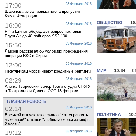
17:00
03 Февраля 2016
Шарапова из-за травмы плеча пропустит
Кубок Федерации
ОБЩЕСТВО
—
10
16:00
03 Февраля 2016
РФ и Египет обсуждают вопрос поставки
Egypt Air до 40 лайнеров SSJ 100
15:50
03 Февраля 2016
Лавров рассказал об условиях прекращения
операции ВКС в Сирии
12:00
03 Февраля 2016
МИР
—
10:34
— 01
Нефтяникам укорачивают кредитные рейтинги
02:29
03 Февраля 2016
Анонс. Творческий вечер Театр-студии СПбГУ
в Театральной Долине ОСС 13 февраля
ГЛАВНАЯ НОВОСТЬ
02:14
03 Февраля 2016
ПОЛИТИКА
—
10:
Восьмой выпуск ток-сериала "Как управлять
мужчиной!" с темой "Любимые женские мифы
2 часть"
19:12
02 Февраля 2016