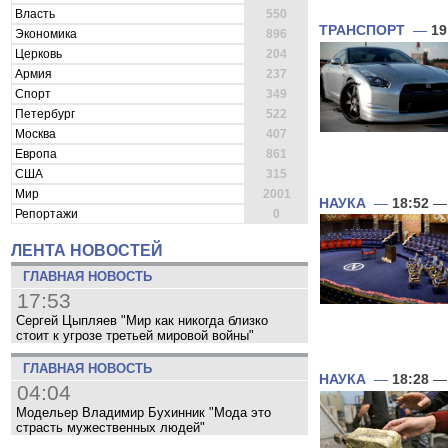
Власть
550
ТРАНСПОРТ
—
19
Экономика
896
Церковь
204
Армия
237
Спорт
349
Петербург
522
Москва
407
Европа
861
США
315
Мир
2001
НАУКА
—
18:52
— 
Репортажи
0
ЛЕНТА НОВОСТЕЙ
ГЛАВНАЯ НОВОСТЬ
17:53
Сергей Цыпляев "Мир как никогда близко
стоит к угрозе третьей мировой войны"
ГЛАВНАЯ НОВОСТЬ
НАУКА
—
18:28
— 
04:04
Модельер Владимир Бухинник "Мода это
страсть мужественных людей"