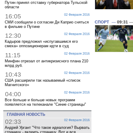
Путин принял отставку губернатора Тульской
области
16:05
02 Февраля 2016
СПОРТ
—
09:31
— 
СМИ сообщили о согласии Ди Каприо сняться
в фильме о Путине
12:30
02 Февраля 2016
Кадыров предложил «испугавшимся его
смеха» оппозиционерам идти в суд
11:15
02 Февраля 2016
Минфин отрезал от антикризисного плана 210
млрд руб.
10:43
02 Февраля 2016
США расширили так называемый «список
Магнитского»
04:00
02 Февраля 2016
Все больше и больше новых программ
появляется на телеканале "Синие страницы"
ГЛАВНАЯ НОВОСТЬ
02:33
02 Февраля 2016
Андрей Ургант "Что такое идеалогия? Вырвать
страницу - вклеить страницу. Вот и вся