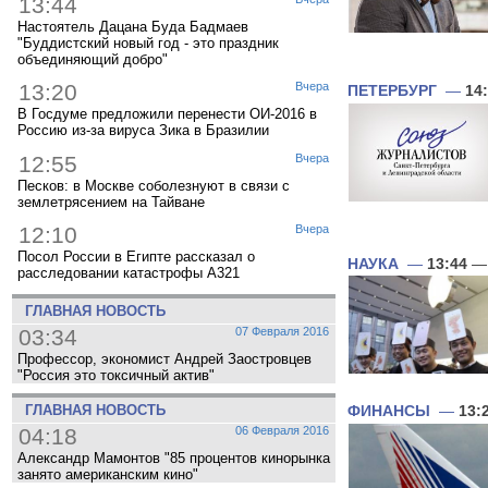
13:44
Настоятель Дацана Буда Бадмаев
"Буддистский новый год - это праздник
объединяющий добро"
13:20
Вчера
ПЕТЕРБУРГ
—
14
В Госдуме предложили перенести ОИ-2016 в
Россию из-за вируса Зика в Бразилии
12:55
Вчера
Песков: в Москве соболезнуют в связи с
землетрясением на Тайване
12:10
Вчера
Посол России в Египте рассказал о
НАУКА
—
13:44
— 
расследовании катастрофы A321
ГЛАВНАЯ НОВОСТЬ
03:34
07 Февраля 2016
Профессор, экономист Андрей Заостровцев
"Россия это токсичный актив"
ГЛАВНАЯ НОВОСТЬ
ФИНАНСЫ
—
13:
04:18
06 Февраля 2016
Александр Мамонтов "85 процентов кинорынка
занято американским кино"