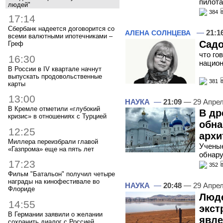
пилот
людей"
384
17:14
Сбербанк надеется договорится со
—
21:1
АЛЕНА СОЛНЦЕВА
всеми валютными ипотечниками –
Садо
Греф
что го
16:30
национ
В России в IV квартале начнут
выпускать продовольственные
381
карты
13:00
НАУКА
—
21:09
— 29 Апре
В Кремле отметили «глубокий
В др
кризис» в отношениях с Турцией
обна
12:25
архи
Миллера переизбрали главой
Ученые
«Газпрома» еще на пять лет
обнару
17:23
352
Фильм "Батальон" получил четыре
награды на кинофестивале во
НАУКА
—
20:48
— 29 Апре
Флориде
Люде
14:55
экст
В Германии заявили о желании
явле
сохранить диалог с Россией