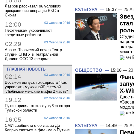
15:50
Лавров рассказал об условиях
КУЛЬТУРА
—
15:37
— 29 А
прекращения операции ВКС в
Сирии
Звез
стал
12:00
03 Февраля 2016
роль
Нефтяникам укорачивают
кредитные рейтинги
Студия
на рол
02:29
03 Февраля 2016
актера
Анонс. Творческий вечер Театр-
может 
студии СПбГУ в Театральной
354
Долине ОСС 13 февраля
ГЛАВНАЯ НОВОСТЬ
ОБЩЕСТВО
—
15:16
— 29 
02:14
03 Февраля 2016
Фана
Восьмой выпуск ток-сериала "Как
запу
управлять мужчиной!" с темой
X-Wi
"Любимые женские мифы 2 часть"
Двое п
19:12
02 Февраля 2016
«Звезд
Путин принял отставку губернатора
модель
Тульской области
403
16:05
02 Февраля 2016
КУЛЬТУРА
—
14:49
— 29 А
СМИ сообщили о согласии Ди
Каприо сняться в фильме о Путине
Певи