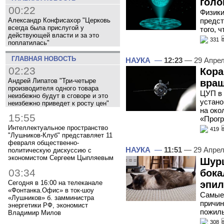
голо
00:22
Физики
Александр Конфисахор "Церковь
предст
всегда была прислугой у
того, 
действующей власти и за это
331
поплатилась"
ГЛАВНАЯ НОВОСТЬ
НАУКА
—
12:23
— 29 Апре
02:23
Кора
Андрей Липатов "Три-четыре
вращ
производителя одного товара
ЦУП в 
неизбежно будут в сговоре и это
устано
неизбежно приведет к росту цен"
на око
15:55
«Прогр
Интеллектуальное пространство
419
"Лушников-Клуб" представляет 11
февраля общественно-
НАУКА
—
11:51
— 29 Апрел
политическую дискуссию с
экономистом Сергеем Цыпляевым
Шурш
03:34
бока
эпил
Сегодня в 16:00 на телеканале
«Фонтанка.Офис» в ток-шоу
Самые
«Лушников» б. замминистра
причин
энергетики РФ, экономист
пожилы
Владимир Милов
308