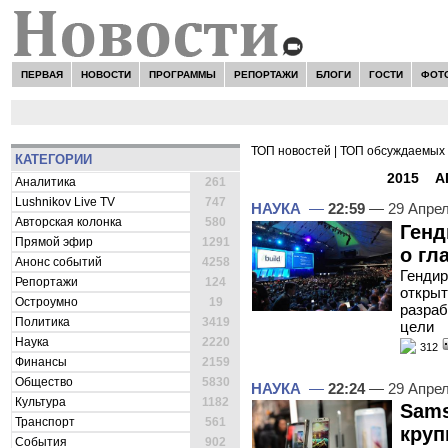
ПЕРВАЯ
НОВОСТИ
ПРОГРАММЫ
РЕПОРТАЖИ
БЛОГИ
ГОСТИ
ФОТ
ТОП новостей
|
ТОП обсуждаемых 
КАТЕГОРИИ
ВСЕ НОВОСТИ -
2015
»
А
Аналитика
261
Lushnikov Live TV
747
НАУКА
—
22:59
— 29 Апре
Авторская колонка
580
Генд
Прямой эфир
1291
о гл
Анонс событий
4258
Гендир
Репортажи
124
открыт
Остроумно
19
разраб
Политика
3419
цели
Наука
2220
312
Финансы
2159
Общество
5830
НАУКА
—
22:24
— 29 Апре
Культура
1182
Sams
Транспорт
561
круп
События
902