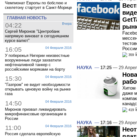
Чемпионат Европы по бобслею и
Вест
скелетону стартует в Санкт-Морице
виде
ГЛАВНАЯ НОВОСТЬ
GetT
04:22
Вчера
рын
Сергей Миронов "Центробанк
Facebo
напрямую виноват в сегодняшнем
мессен
курсе валют"
тестов
16:05
04 Февраля 2016
России
359
У побережья Нигерии неизвестные
вооруженные люди захватили
нефтеналивной танкер с
НАУКА
—
17:25
— 29 Апре
российскими моряками на борту
Нова
15:30
04 Февраля 2016
рабо
"Газпром" не видит необходимости
Хитом 
открывать ценовую войну на рынке
даже м
газа
компак
14:50
04 Февраля 2016
канадс
Миронов призвал ликвидировать
419
микрофинансовые организации в
России
НАУКА
—
17:16
— 29 Апре
11:00
04 Февраля 2016
Неот
Россия сделала европейскую
плат