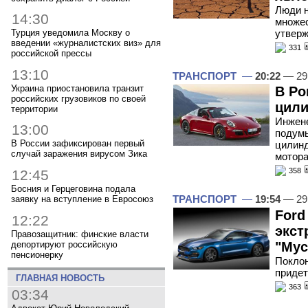
Люди н
14:30
множес
утвер
Турция уведомила Москву о
введении «журналистских виз» для
331
российской прессы
13:10
ТРАНСПОРТ
—
20:22
— 29
Украина приостановила транзит
В Po
российских грузовиков по своей
цили
территории
Инжен
13:00
подумы
В России зафиксирован первый
цилинд
случай заражения вирусом Зика
мотор
358
12:45
Босния и Герцеговина подала
ТРАНСПОРТ
—
19:54
— 29
заявку на вступление в Евросоюз
Ford
12:22
экст
Правозащитник: финские власти
депортируют российскую
"Мус
пенсионерку
Поклон
придет
ГЛАВНАЯ НОВОСТЬ
363
03:34