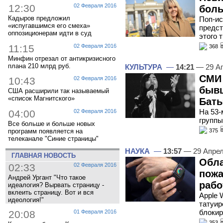
12:30
02 Февраля 2016
бол
Кадыров предложил
Поп-ис
«испугавшимся его смеха»
предст
оппозиционерам идти в суд
этого 
11:15
02 Февраля 2016
368
Минфин отрезал от антикризисного
плана 210 млрд руб.
КУЛЬТУРА
—
14:21
— 29 А
СМИ 
10:43
02 Февраля 2016
бывш
США расширили так называемый
«список Магнитского»
Баты
На 53-
04:00
02 Февраля 2016
группы
Все больше и больше новых
375
программ появляется на
телеканале "Синие страницы"
НАУКА
—
13:57
— 29 Апре
ГЛАВНАЯ НОВОСТЬ
Обла
02:33
02 Февраля 2016
пожа
Андрей Ургант "Что такое
рабо
идеалогия? Вырвать страницу -
вклеить страницу. Вот и вся
Apple 
идеология!"
татуир
блокир
20:08
01 Февраля 2016
353