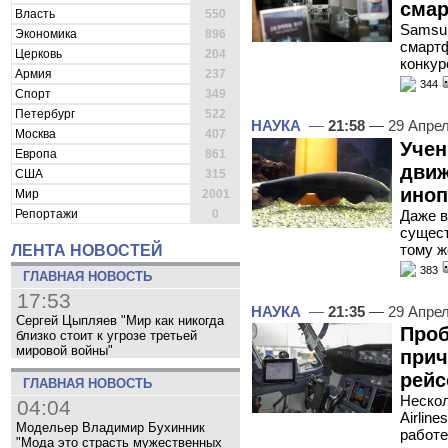
сма
Власть
550
Samsun
Экономика
896
смартф
Церковь
204
конкур
Армия
237
344
Спорт
349
Петербург
522
НАУКА
—
21:58
— 29 Апре
Москва
407
Учен
Европа
861
дви
США
315
иноп
Мир
2001
Даже в
Репортажи
0
сущест
тому ж
ЛЕНТА НОВОСТЕЙ
383
ГЛАВНАЯ НОВОСТЬ
17:53
НАУКА
—
21:35
— 29 Апре
Сергей Цыпляев "Мир как никогда
Проб
близко стоит к угрозе третьей
мировой войны"
прич
рейс
ГЛАВНАЯ НОВОСТЬ
Нескол
04:04
Airlin
Модельер Владимир Бухинник
работе
"Мода это страсть мужественных