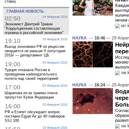
ставку
Каждая
выгляд
ГЛАВНАЯ НОВОСТЬ
количе
02:50
04 Февраля 2016
нечем 
Экономист Дмитрий Травин
587
"Коррупционная составляющая
огромна в российской экономике"
НАУКА
—
16:46
— 29 Апре
19:10
03 Февраля 2016
Нейр
Выход экономики РФ из рецессии
пере
ожидается не раньше II полугодия
2016г — департамент ЦБ
Исслед
меняют
19:00
03 Февраля 2016
выпол
Турция отказала России в
348
проведении наблюдательного
полета над своей территорией
НАУКА
—
16:24
— 29 Апре
17:00
03 Февраля 2016
Вода
Шарапова из-за травмы плеча
чере
пропустит Кубок Федерации
Боль
16:00
03 Февраля 2016
Соглас
РФ и Египет обсуждают вопрос
образо
поставки Egypt Air до 40 лайнеров
развит
SSJ 100
336
03 Февраля 2016