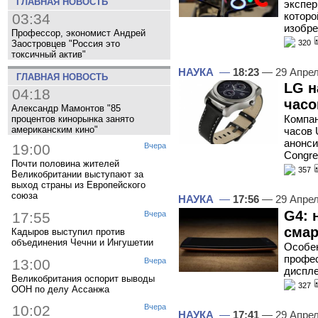
ГЛАВНАЯ НОВОСТЬ
экспер
которо
03:34
изобре
Профессор, экономист Андрей
320
Заостровцев "Россия это
токсичный актив"
НАУКА
—
18:23
— 29 Апре
ГЛАВНАЯ НОВОСТЬ
LG н
04:18
часо
Александр Мамонтов "85
Компан
процентов кинорынка занято
американским кино"
часов 
анонси
19:00
Вчера
Congre
Почти половина жителей
357
Великобритании выступают за
выход страны из Европейского
союза
НАУКА
—
17:56
— 29 Апре
G4: 
17:55
Вчера
сма
Кадыров выступил против
объединения Чечни и Ингушетии
Особен
профе
13:00
Вчера
диспле
Великобритания оспорит выводы
327
ООН по делу Ассанжа
10:02
Вчера
НАУКА
—
17:41
— 29 Апре