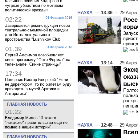
Касьянов обвинил Кадырова в
«угрозе убийством по мотивам
политической вражды»
НАУКА
—
13:36
— 29 Апре
02:22
01 Февраля 2016
Росс
Завершается реконструкция новой
кора
театрально-съемочной площадки
Запуск
для Интеллектуального
приост
пространства "Lushnikov Club
приве
01:39
01 Февраля 2016
365
Сергей Алфимов возобновляет
свою программу "Фото Формат" на
НАУКА
—
13:14
— 29 Апре
телеканале "Синие страницы"
Экск
17:34
оказ
Полярник Виктор Боярский "Если
выси
не директором, то по билетам буду
приходить в музей Арктики и
Полтор
Антарктики"
пользо
раскры
ГЛАВНАЯ НОВОСТЬ
пингви
01:22
371
Владимир Милов "Я такого
"никакого" правительства ещё не
НАУКА
—
12:48
— 29 Апре
помню в нашей истории"
Всел
ГЛАВНАЯ НОВОСТЬ