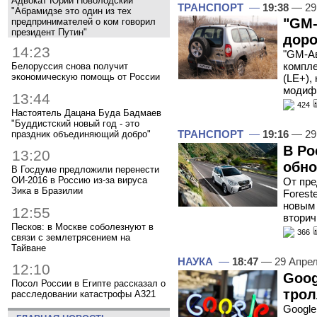
Адвокат Юрий Новолодский
ТРАНСПОРТ
—
19:38
— 29
"Абрамидзе это один из тех
"GM-
предпринимателей о ком говорил
президент Путин"
доро
14:23
"GM-Ав
компле
Белоруссия снова получит
экономическую помощь от России
(LE+),
модиф
13:44
424
Настоятель Дацана Буда Бадмаев
"Буддистский новый год - это
ТРАНСПОРТ
—
19:16
— 29
праздник объединяющий добро"
В Ро
13:20
обно
В Госдуме предложили перенести
ОИ-2016 в Россию из-за вируса
От пре
Зика в Бразилии
Forest
новым 
12:55
втори
Песков: в Москве соболезнуют в
366
связи с землетрясением на
Тайване
НАУКА
—
18:47
— 29 Апре
12:10
Goog
Посол России в Египте рассказал о
трол
расследовании катастрофы A321
Google