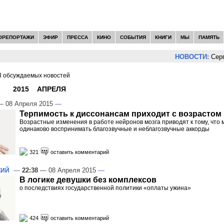
ОРЕПОРТАЖИ
ЭФИР
ПРЕССА
КИНО
СОБЫТИЯ
КНИГИ
МЫ
ПАМЯТЬ
НОВОСТИ:
Сергей Цып
 обсуждаемых новостей
И -
2015
»
АПРЕЛЯ
»
08
 08 Апреля 2015
—
Терпимость к диссонансам приходит с возрастом
Возрастные изменения в работе нейронов мозга приводят к тому, что
одинаково воспринимать благозвучные и неблагозвучные аккорды
321
оставить комментарий
—
22:38
— 08 Апреля 2015
—
КИЙ
В логике девушки без комплексов
о последствиях государственной политики «оплаты ужина»
424
оставить комментарий