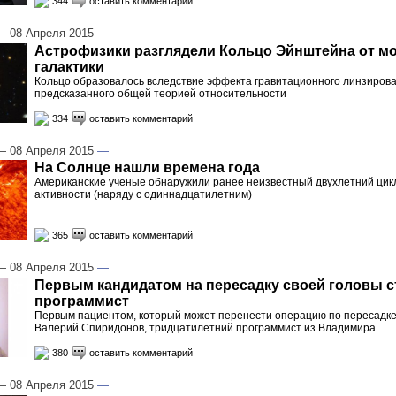
344
оставить комментарий
 08 Апреля 2015
—
Астрофизики разглядели Кольцо Эйнштейна от м
галактики
Кольцо образовалось вследствие эффекта гравитационного линзирова
предсказанного общей теорией относительности
334
оставить комментарий
 08 Апреля 2015
—
На Солнце нашли времена года
Американские ученые обнаружили ранее неизвестный двухлетний цик
активности (наряду с одиннадцатилетним)
365
оставить комментарий
 08 Апреля 2015
—
Первым кандидатом на пересадку своей головы с
программист
Первым пациентом, который может перенести операцию по пересадке 
Валерий Спиридонов, тридцатилетний программист из Владимира
380
оставить комментарий
 08 Апреля 2015
—