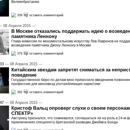
Великобритании
339
оставить комментарий
 08 Апреля 2015
—
В Москве отказались поддержать идею о возведе
памятника Леннону
Глава комиссии по монументальному искусству Лев Лавренов не подд
возведения памятника Джону Леннону в Москве
379
оставить комментарий
:33
— 08 Апреля 2015
—
Китайским звездам запретят сниматься за неприс
поведение
Государственное бюро по делам кино пригрозило введением пожизнен
профессию для кинозвезд употребляющих наркотики
392
оставить комментарий
:47
— 08 Апреля 2015
—
Кристоф Вальц опроверг слухи о своем персонаже
СПЕКТР»
Австриец признался, что сомневался, соглашаться ли на роль в 24-м 
приключениях спецагента британской разведки Джеймса Бонда