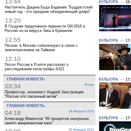
13:44
КУЛЬТУРА
—
18
Настоятель Дацана Буда Бадмаев "Буддистский
новый год - это праздник объединяющий добро"
13:20
В Госдуме предложили перенести ОИ-2016 в
Россию из-за вируса Зика в Бразилии
12:55
КУЛЬТУРА
—
17
Песков: в Москве соболезнуют в связи с
землетрясением на Тайване
12:10
Посол России в Египте рассказал о
расследовании катастрофы A321
ГЛАВНАЯ НОВОСТЬ
КУЛЬТУРА
—
17
03:34
Вчера
Профессор, экономист Андрей Заостровцев
"Россия это токсичный актив"
ГЛАВНАЯ НОВОСТЬ
04:18
06 Февраля 2016
КУЛЬТУРА
—
17:
Александр Мамонтов "85 процентов кинорынка
занято американским кино"
05 Февраля 2016