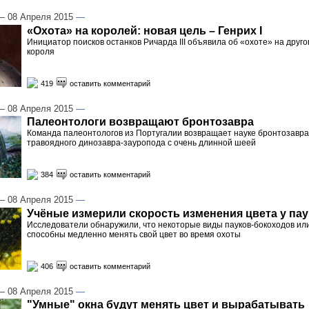
 08 Апреля 2015
—
«Охота» на королей: новая цель – Генрих I
Инициатор поисков останков Ричарда III объявила об «охоте» на друго
короля
419
оставить комментарий
 08 Апреля 2015
—
Палеонтологи возвращают бронтозавра
Команда палеонтологов из Португалии возвращает науке бронтозавра
травоядного динозавра-зауропода с очень длинной шеей
384
оставить комментарий
 08 Апреля 2015
—
Учёные измерили скорость изменения цвета у па
Исследователи обнаружили, что некоторые виды пауков-бокоходов или
способны медленно менять свой цвет во время охоты
406
оставить комментарий
 08 Апреля 2015
—
"Умные" окна будут менять цвет и вырабатывать