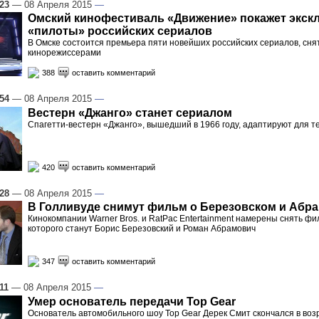
:23
— 08 Апреля 2015
—
Омский кинофестиваль «Движение» покажет экс
«пилоты» российских сериалов
В Омске состоится премьера пяти новейших российских сериалов, сн
кинорежиссерами
388
оставить комментарий
:54
— 08 Апреля 2015
—
Вестерн «Джанго» станет сериалом
Спагетти-вестерн «Джанго», вышедший в 1966 году, адаптируют для 
420
оставить комментарий
:28
— 08 Апреля 2015
—
В Голливуде снимут фильм о Березовском и Абр
Кинокомпании Warner Bros. и RatPac Entertainment намерены снять фи
которого станут Борис Березовский и Роман Абрамович
347
оставить комментарий
11
— 08 Апреля 2015
—
Умер основатель передачи Top Gear
Основатель автомобильного шоу Top Gear Дерек Смит скончался в возр