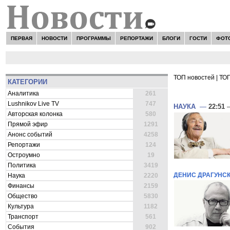
ПЕРВАЯ
НОВОСТИ
ПРОГРАММЫ
РЕПОРТАЖИ
БЛОГИ
ГОСТИ
ФОТ
ТОП новостей
|
ТОП
КАТЕГОРИИ
ВСЕ НОВОСТ
Аналитика
261
Lushnikov Live TV
747
НАУКА
—
22:51
—
Авторская колонка
580
Прямой эфир
1291
Анонс событий
4258
Репортажи
124
Остроумно
19
Политика
3419
ДЕНИС ДРАГУНС
Наука
2220
Финансы
2159
Общество
5830
Культура
1182
Транспорт
561
События
902