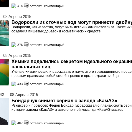
414
оставить комментарий
 08 Апреля 2015
—
Водоросли из сточных вод могут принести двойн
Водоросли, как известно, могут быть источником биотоплива. Также и
создания пищевых добавок и косметических средств
376
оставить комментарий
 08 Апреля 2015
—
Химики поделились секретом идеального окраши
пасхальных яиц
Учёные-химики решили рассказать о науке этого традиционного проце
простым правилам,любой смог бы ровно и ярко покрасить яйца
433
оставить комментарий
:42
— 08 Апреля 2015
—
Бондарчук снимет сериал о заводе «КамАЗ»
Режиссер и продюсер Федор Бондарчук рассказал о планах снять сер
истории завода «КамАЗ» и автогоночной команды «КамАЗ-мастер
467
оставить комментарий