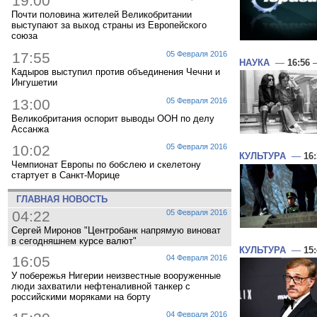
19:00
Почти половина жителей Великобритании
выступают за выход страны из Европейского
союза
17:55
05 Февраля 2016
НАУКА
—
16:56
—
Кадыров выступил против объединения Чечни и
Ингушетии
13:00
05 Февраля 2016
Великобритания оспорит выводы ООН по делу
Ассанжа
10:02
05 Февраля 2016
КУЛЬТУРА
—
16
Чемпионат Европы по бобслею и скелетону
стартует в Санкт-Морице
ГЛАВНАЯ НОВОСТЬ
04:22
05 Февраля 2016
Сергей Миронов "Центробанк напрямую виноват
в сегодняшнем курсе валют"
КУЛЬТУРА
—
15
16:05
04 Февраля 2016
У побережья Нигерии неизвестные вооруженные
люди захватили нефтеналивной танкер с
российскими моряками на борту
04 Февраля 2016