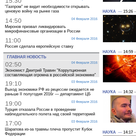
15:30
"Газпром" не видит необходимости открывать
ценовую войну на рынке газа
НАУКА
—
15:26
—
14:50
04 Февраля 2016
Миронов призвал ликвидировать
микрофинансовые организации в России
11:00
04 Февраля 2016
Россия сделала европейскую ставку
НАУКА
—
14:59
—
ГЛАВНАЯ НОВОСТЬ
02:50
04 Февраля 2016
Экономист Дмитрий Травин "Коррупционная
составляющая огромна в российской экономике"
19:10
03 Февраля 2016
Выход экономики РФ из рецессии ожидается не
НАУКА
—
14:32
—
раньше II полугодия 2016г — департамент ЦБ
19:00
03 Февраля 2016
Турция отказала России в проведении
наблюдательного полета над своей территорией
17:00
03 Февраля 2016
Шарапова из-за травмы плеча пропустит Кубок
НАУКА
—
14:17
—
Федерации