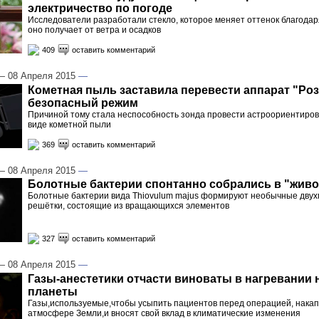
электричество по погоде
Исследователи разработали стекло, которое меняет оттенок благодар
оно получает от ветра и осадков
409
оставить комментарий
 08 Апреля 2015
—
Кометная пыль заставила перевести аппарат "Роз
безопасный режим
Причиной тому стала неспособность зонда провести астроориентировк
виде кометной пыли
369
оставить комментарий
 08 Апреля 2015
—
Болотные бактерии спонтанно собрались в "живо
Болотные бактерии вида Thiovulum majus формируют необычные двух
решётки, состоящие из вращающихся элементов
327
оставить комментарий
 08 Апреля 2015
—
Газы-анестетики отчасти виноваты в нагревании
планеты
Газы,используемые,чтобы усыпить пациентов перед операцией, нака
атмосфере Земли,и вносят свой вклад в климатические изменения