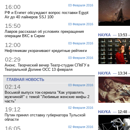
16:00
03 Февраля 2016
РФ и Египет обсуждают вопрос поставки Egypt
Air до 40 лайнеров SSJ 100
15:50
03 Февраля 2016
Лавров рассказал об условиях прекращения
НАУКА
—
13:53
—
операции ВКС в Сирии
12:00
03 Февраля 2016
Нефтяникам укорачивают кредитные рейтинги
02:29
03 Февраля 2016
Анонс. Творческий вечер Театр-студии СПбГУ в
Театральной Долине ОСС 13 февраля
НАУКА
—
13:34
—
ГЛАВНАЯ НОВОСТЬ
02:14
03 Февраля 2016
Восьмой выпуск ток-сериала "Как управлять
мужчиной!" с темой "Любимые женские мифы 2
часть"
19:12
02 Февраля 2016
НАУКА
—
12:48
—
Путин принял отставку губернатора Тульской
области
16:05
02 Февраля 2016