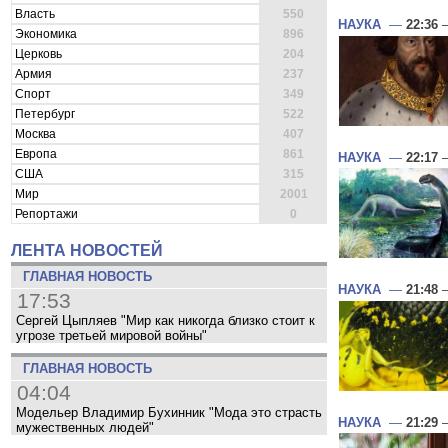
Власть
550
НАУКА
—
22:36
—
Экономика
896
Церковь
204
Армия
237
Спорт
349
Петербург
522
Москва
407
Европа
861
НАУКА
—
22:17
—
США
315
Мир
2001
Репортажи
0
ЛЕНТА НОВОСТЕЙ
ГЛАВНАЯ НОВОСТЬ
НАУКА
—
21:48
—
17:53
Сергей Цыпляев "Мир как никогда близко стоит к
угрозе третьей мировой войны"
ГЛАВНАЯ НОВОСТЬ
04:04
Модельер Владимир Бухинник "Мода это страсть
НАУКА
—
21:29
—
мужественных людей"