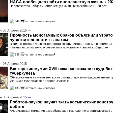
НАСА пообещало найти инопланетную жизнь к 202
Человечество найдет инопланетную жизнь в ближайшие 10-20 лет
346
оставить комментарий
 08 Апреля 2015
—
Прочность моногамных браков объяснили утрато
чувствительности к запахам
В ходе эволюции человек перестал воспринимать половые феромоны 
именно это и позволило совместить моногамию и жизнь в обществе
336
оставить комментарий
 08 Апреля 2015
—
Венгерские мумии XVIII века рассказали о судьбе
туберкулеза
Обнаруженные в склепе венгерского монастыря мумифицированные т
ученым о туберкулезе в Европе XVIII века
435
оставить комментарий
 08 Апреля 2015
—
Роботов-пауков научат ткать космические констр
орбите
Американская компания разрабатывает технологию строительства в о