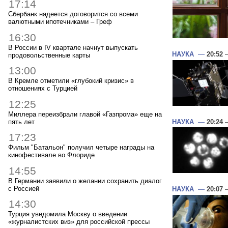
17:14
Сбербанк надеется договорится со всеми
валютными ипотечниками – Греф
16:30
В России в IV квартале начнут выпускать
НАУКА
—
20:52
—
продовольственные карты
13:00
В Кремле отметили «глубокий кризис» в
отношениях с Турцией
12:25
Миллера переизбрали главой «Газпрома» еще на
пять лет
НАУКА
—
20:24
—
17:23
Фильм "Батальон" получил четыре награды на
кинофестивале во Флориде
14:55
В Германии заявили о желании сохранить диалог
с Россией
НАУКА
—
20:07
—
14:30
Турция уведомила Москву о введении
«журналистских виз» для российской прессы