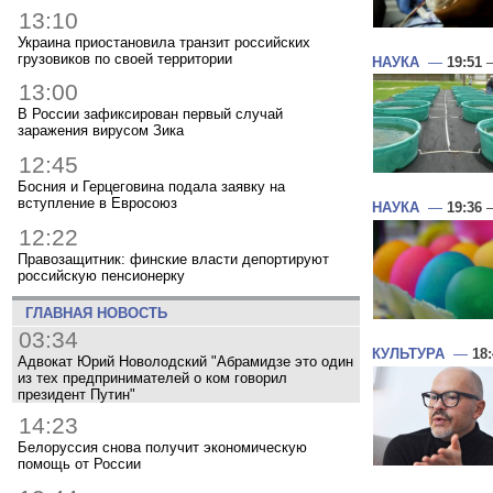
13:10
Украина приостановила транзит российских
грузовиков по своей территории
НАУКА
—
19:51
—
13:00
В России зафиксирован первый случай
заражения вирусом Зика
12:45
Босния и Герцеговина подала заявку на
вступление в Евросоюз
НАУКА
—
19:36
—
12:22
Правозащитник: финские власти депортируют
российскую пенсионерку
ГЛАВНАЯ НОВОСТЬ
03:34
КУЛЬТУРА
—
18
Адвокат Юрий Новолодский "Абрамидзе это один
из тех предпринимателей о ком говорил
президент Путин"
14:23
Белоруссия снова получит экономическую
помощь от России