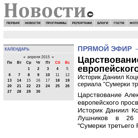
ПЕРВАЯ
НОВОСТИ
ПРОГРАММЫ
РЕПОРТАЖИ
БЛОГИ
ГОСТИ
ФОТ
ПРЯМОЙ ЭФИР
КАЛЕНДАРЬ
Царствование
«
апреля 2015
»
Пн
Вт
Ср
Чт
Пт
Сб
Вс
европейског
1
2
3
4
5
6
7
8
9
10
11
12
Историк Даниил Коцю
13
14
15
16
17
18
19
сериала "Сумерки тр
20
21
22
23
24
25
26
27
28
29
30
Царствование Алек
европейского прос
Историк Даниил К
Лушников в 26 
"Сумерки третьего 