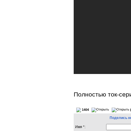
Полностью ток-сер
1404
Поделись н
Имя *: