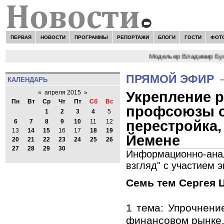
ПЕРВАЯ
НОВОСТИ
ПРОГРАММЫ
РЕПОРТАЖИ
БЛОГИ
ГОСТИ
ФОТ
зко стоит к угрозе третьей мировой войны"
Модельер Владимир Бухин
ПРЯМОЙ ЭФИР
КАЛЕНДАРЬ
Укрепление р
«
апреля 2015
»
Пн
Вт
Ср
Чт
Пт
Сб
Вс
профсоюзы с 
1
2
3
4
5
перестройка,
6
7
8
9
10
11
12
13
14
15
16
17
18
19
Йемене
20
21
22
23
24
25
26
27
28
29
30
Информационно-анал
взгляд" с участием 
Семь тем Сергея 
1 тема: Упрочнени
финансовом рынке.