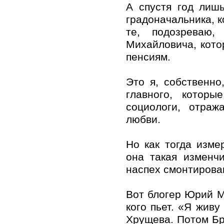
А спустя год лиш
градоначальника, к
те, подозреваю,
Михайловича, кото
пенсиям.
Это я, собственно
главного, котор
социологи, отраж
любви.
Но как тогда изме
она такая изменч
наспех смонтирова
Вот блогер Юрий Ма
кого пьет. «Я живу
Хрущева. Потом Бр