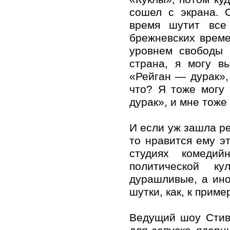
сошел с экрана. 
время шутит все
брежневских врем
уровнем свободы 
страна, я могу в
«Рейган — дурак», 
что? Я тоже могу
дурак», и мне тоже 
И если уж зашла р
то нравится ему э
студиях комеди
политической к
дурашливые, а ино
шутки, как, к приме
Ведущий шоу Стив