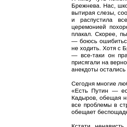
Брежнева. Нас, шко
вытирая слезы, со
и распустила вс
церемонией похоро
плакал. Скорее, п
— боюсь ошибиться
не ходить. Хотя с 
— все-таки он пр
присягали на верно
анекдоты остались 
Сегодня многие люб
«Есть Путин — ес
Кадыров, обещая н
все проблемы в ст
обещает беспощадн
Кстати, ненависть