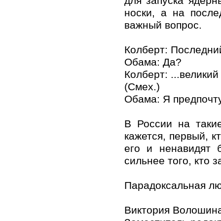
для запуска ядерн
носки, а на посл
важный вопрос.
Колберт: Последний
Обама: Да?
Колберт: ...велики
(Смех.)
Обама: Я предпочту
В России на таки
кажется, первый, к
его и ненавидят 
сильнее того, кто 
Парадоксальная лю
Виктория Волошин