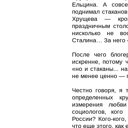
Ельцина. А совс
поднимал стаканов
Хрущева — кром
праздничным столо
нисколько не во
Сталина… За него 
После чего блоге
искренне, потому 
«но и стаканы... н
не менее ценно — 
Честно говоря, я 
определенных кр
измерения любви
социологов, ког
России? Кого-кого
что еще этого, как