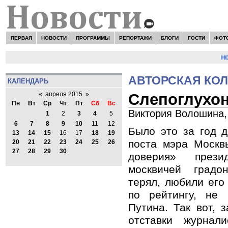
ПЕРВАЯ
НОВОСТИ
ПРОГРАММЫ
РЕПОРТАЖИ
БЛОГИ
ГОСТИ
ФОТ
НОВО
АВТОРСКАЯ КО
КАЛЕНДАРЬ
Слепоглухо
«
апреля 2015
»
Пн
Вт
Ср
Чт
Пт
Сб
Вс
Виктория Волошина,
1
2
3
4
5
6
7
8
9
10
11
12
Было это за год д
13
14
15
16
17
18
19
поста мэра Москв
20
21
22
23
24
25
26
27
28
29
30
доверия» през
москвичей градо
терял, любили его 
по рейтингу, не
Путина. Так вот, 
отставки журнал