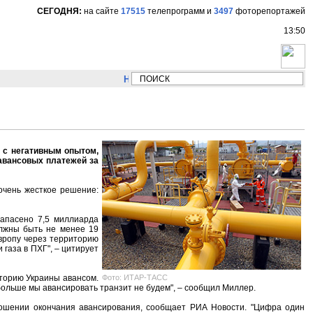
СЕГОДНЯ:
на сайте
17515
телепрограмм
и
3497
фоторепортажей
13:50
НОВОСТИ:
Сергей Цыпляев "Мир как никогда
и с негативным опытом,
 авансовых платежей за
 очень жесткое решение:
запасено 7,5 миллиарда
олжны быть не менее 19
Европу через территорию
газа в ПХГ", – цитирует
Фото: ИТАР-ТАСС
иторию Украины авансом.
 больше мы авансировать транзит не будем", – сообщил Миллер.
тношении окончания авансирования, сообщает РИА Новости. "Цифра один