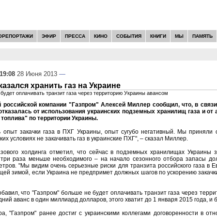
ОРЕПОРТАЖИ
ЭФИР
ПРЕССА
КИНО
СОБЫТИЯ
КНИГИ
МЫ
ПАМЯТЬ
19:08
28 Июня 2013
—
казался хранить газ на Украине
 будет оплачивать транзит газа через территорию Украины авансом
 российской компании "Газпром" Алексей Миллер сообщил, что, в связ
отказалась от использования украинских подземных хранилищ газа и от
 топлива" по территории Украины.
ь опыт закачки газа в ПХГ Украины, опыт сугубо негативный. Мы приняли
аких условиях не закачивать газ в украинские ПХГ", – сказал Миллер.
азового холдинга отметил, что сейчас в подземных хранилищах Украины 
в три раза меньше необходимого – на начало сезонного отбора запасы д
тров. "Мы видим очень серьезные риски для транзита российского газа в 
ей зимой, если Украина не предпримет должных шагов по ускорению закачки 
обавил, что "Газпром" больше не будет оплачивать транзит газа через терр
ний аванс в один миллиард долларов, этого хватит до 1 января 2015 года, и
а, "Газпром" ранее достиг с украинскими коллегами договоренности в о