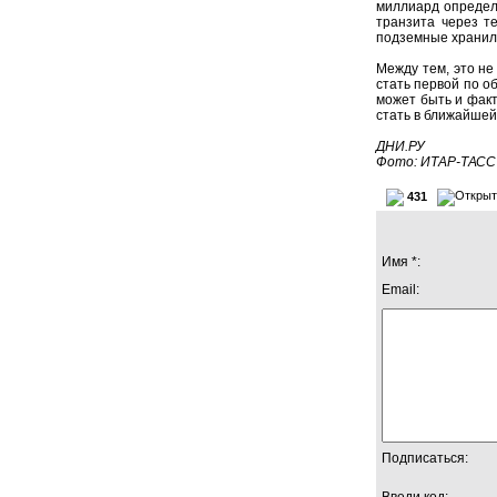
миллиард определе
транзита через т
подземные хранили
Между тем, это не
стать первой по о
может быть и факт
стать в ближайшей
ДНИ.РУ
Фото: ИТАР-ТАСС
431
Имя *:
Email:
Подписаться:
Введи код: