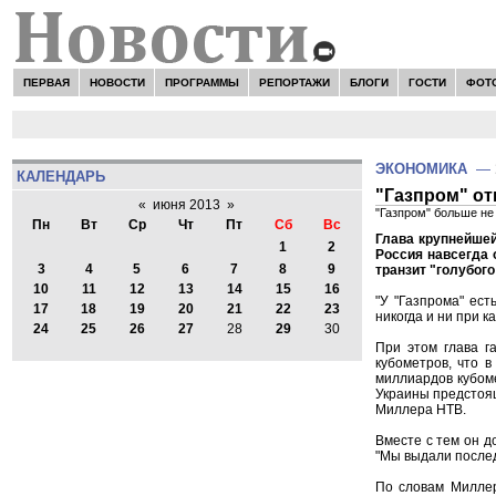
ПЕРВАЯ
НОВОСТИ
ПРОГРАММЫ
РЕПОРТАЖИ
БЛОГИ
ГОСТИ
ФОТ
ЭКОНОМИКА
—
КАЛЕНДАРЬ
"Газпром" от
«
июня 2013
»
"Газпром" больше не
Пн
Вт
Ср
Чт
Пт
Сб
Вс
Глава крупнейшей
1
2
Россия навсегда 
3
4
5
6
7
8
9
транзит "голубого
10
11
12
13
14
15
16
"У "Газпрома" ест
17
18
19
20
21
22
23
никогда и ни при к
24
25
26
27
28
29
30
При этом глава г
кубометров, что 
миллиардов кубоме
Украины предстоящ
Миллера НТВ.
Вместе с тем он д
"Мы выдали послед
По словам Миллер