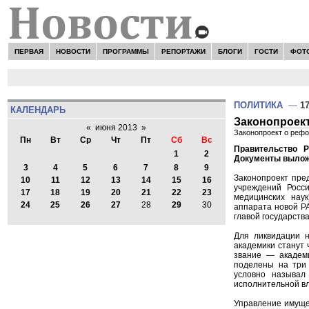
ПЕРВАЯ
НОВОСТИ
ПРОГРАММЫ
РЕПОРТАЖИ
БЛОГИ
ГОСТИ
ФОТ
ПОЛИТИКА
—
17
КАЛЕНДАРЬ
Законопроект
«
июня 2013
»
Законопроект о реф
Пн
Вт
Ср
Чт
Пт
Сб
Вс
Правительство 
1
2
Документы выложе
3
4
5
6
7
8
9
Законопроект пре
10
11
12
13
14
15
16
учреждений Росси
17
18
19
20
21
22
23
медицинских наук
24
25
26
27
28
29
30
аппарата новой РА
главой государства
Для ликвидации 
академики станут 
звание — академи
поделены на три 
условно называл
исполнительной вл
Управление имущес