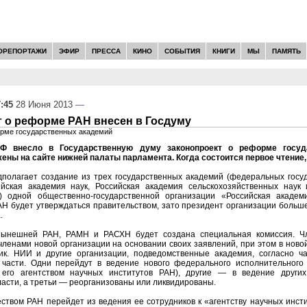
ОРЕПОРТАЖИ
ЭФИР
ПРЕССА
КИНО
СОБЫТИЯ
КНИГИ
МЫ
ПАМЯТЬ
:45
28 Июня 2013
—
 о реформе РАН внесен в Госдуму
орме государственных академий
РФ внесло в Государственную думу законопроект о реформе госуд
ны на сайте нижней палаты парламента. Когда состоится первое чтение, 
дполагает создание из трех государственных академий (федеральных гос
йская академия наук, Российская академия сельскохозяйственных наук
) одной общественно-государственной организации «Российская академ
Н будет утверждаться правительством, зато президент организации больш
.
нынешней РАН, РАМН и РАСХН будет создана специальная комиссия. Ч
членами новой организации на основании своих заявлений, при этом в ново
к. НИИ и другие организации, подведомственные академия, согласно ча
части. Одни перейдут в ведение нового федерального исполнительного
 его агентством научных институтов РАН), другие — в ведение други
асти, а третьи — реорганизованы или ликвидированы.
твом РАН перейдет из ведения ее сотрудников к «агентству научных инсти