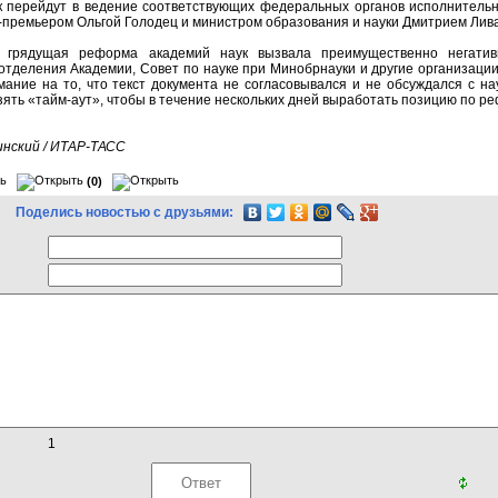
к перейдут в ведение соответствующих федеральных органов исполнитель
премьером Ольгой Голодец и министром образования и науки Дмитрием Лива
 грядущая реформа академий наук вызвала преимущественно негатив
тделения Академии, Совет по науке при Минобрнауки и другие организаци
мание на то, что текст документа не согласовывался и не обсуждался с н
ять «тайм-аут», чтобы в течение нескольких дней выработать позицию по р
нский / ИТАР-ТАСС
(0)
Поделись новостью с друзьями:
1