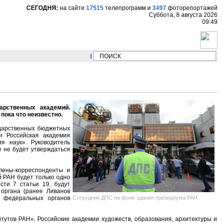
СЕГОДНЯ:
на сайте
17515
телепрограмм
и
3497
фоторепортажей
Суббота, 8 августа 2026
09:49
НОВОСТИ:
Сергей Цыпляев "Мир как никогда
арственных академий.
пока что неизвестно.
ударственных бюджетных
 и Российская академия
ия наук». Руководитель
е не будет утверждаться
лены-корреспонденты и
й РАН будет только одно
сти 7 статьи 19, будут
 органа (ранее Ливанов
Сотрудник ДПС на фоне здания президиума РАН
х федеральных органов
тутов РАН». Российские академии художеств, образования, архитектуры и