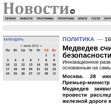
ПЕРВАЯ
НОВОСТИ
ПРОГРАММЫ
РЕПОРТАЖИ
БЛОГИ
ГОСТИ
ФОТ
ПОЛИТИКА
—
16
КАЛЕНДАРЬ
Медведев сч
«
июня 2013
»
Пн
Вт
Ср
Чт
Пт
Сб
Вс
безопасности
1
2
3
4
5
6
7
8
9
Инновационное разв
10
11
12
13
14
15
16
основанным на самы
17
18
19
20
21
22
23
24
25
26
27
28
29
30
Москва. 28 ию
Премьер-минис
Медведев заяви
провести рассле
железной дороге 