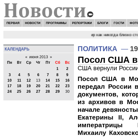
ПЕРВАЯ
НОВОСТИ
ПРОГРАММЫ
РЕПОРТАЖИ
БЛОГИ
ГОСТИ
ФОТ
НОВОСТИ:
Сергей Цыпляев "Мир как никогда близко стои
ПОЛИТИКА
—
19
КАЛЕНДАРЬ
Посол США ве
«
июня 2013
»
Пн
Вт
Ср
Чт
Пт
Сб
Вс
США вернули России
1
2
3
4
5
6
7
8
9
Посол США в Мо
10
11
12
13
14
15
16
передал России 
17
18
19
20
21
22
23
24
25
26
27
28
29
30
документов, кот
из архивов в Мо
начале девяносты
Екатерины II, Ал
императрицы 
Михаилу Каховско