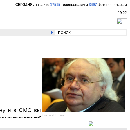
СЕГОДНЯ:
на сайте
17515
телепрограмм
и
3497
фоторепортажей
19:02
НОВОСТИ:
Сергей Цыпляев "Мир как никогда
ону и в СМС вы
Виктор Петрик
рсе всех наших новостей?