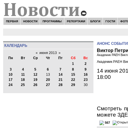
ПЕРВАЯ
НОВОСТИ
ПРОГРАММЫ
РЕПОРТАЖИ
БЛОГИ
ГОСТИ
ФОТ
АНОНС СОБЫТИ
КАЛЕНДАРЬ
Виктор Петрик
«
июня 2013
»
Академик РАЕН Викто
Пн
Вт
Ср
Чт
Пт
Сб
Вс
Академик РАЕН Вик
1
2
3
4
5
6
7
8
9
14 июня 20
10
11
12
13
14
15
16
18:00
17
18
19
20
21
22
23
24
25
26
27
28
29
30
Смотреть п
можете
ЗД
567