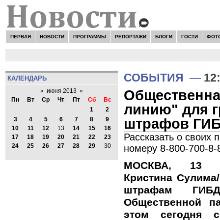
ПЕРВАЯ
НОВОСТИ
ПРОГРАММЫ
РЕПОРТАЖИ
БЛОГИ
ГОСТИ
ФОТ
Н
СОБЫТИЯ
—
12
КАЛЕНДАРЬ
Общественна
«
июня 2013
»
Пн
Вт
Ср
Чт
Пт
Сб
Вс
линию" для 
1
2
штрафов ГИ
3
4
5
6
7
8
9
10
11
12
13
14
15
16
Рассказать о своих 
17
18
19
20
21
22
23
24
25
26
27
28
29
30
номеру 8-800-700-8-
МОСКВА, 13 и
Кристина Сулима/
штрафам ГИБ
Общественной п
этом сегодня 