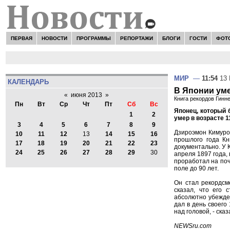
ПЕРВАЯ
НОВОСТИ
ПРОГРАММЫ
РЕПОРТАЖИ
БЛОГИ
ГОСТИ
ФОТ
МИР
—
11:54
13 
КАЛЕНДАРЬ
В Японии уме
«
июня 2013
»
Книга рекордов Гинн
Пн
Вт
Ср
Чт
Пт
Сб
Вс
Японец, который
1
2
умер в возрасте 1
3
4
5
6
7
8
9
Дзироэмон Кимуро 
10
11
12
13
14
15
16
прошлого года Кн
17
18
19
20
21
22
23
документально. У 
24
25
26
27
28
29
30
апреля 1897 года,
проработал на поч
поле до 90 лет.
Он стал рекордсм
сказал, что его 
абсолютно убежден
дал в день своего
над головой, - сказ
NEWSru.com