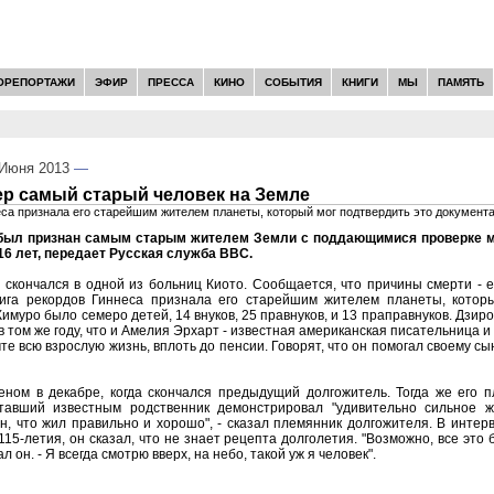
ОРЕПОРТАЖИ
ЭФИР
ПРЕССА
КИНО
СОБЫТИЯ
КНИГИ
МЫ
ПАМЯТЬ
Июня 2013
—
р самый старый человек на Земле
еса признала его старейшим жителем планеты, который мог подтвердить это документ
 был признан самым старым жителем Земли с поддающимися проверке 
16 лет, передает Русская служба BBC.
скончался в одной из больниц Киото. Сообщается, что причины смерти - 
ига рекордов Гиннеса признала его старейшим жителем планеты, котор
Кимуро было семеро детей, 14 внуков, 25 правнуков, и 13 праправнуков. Дзи
 в том же году, что и Амелия Эрхарт - известная американская писательница 
те всю взрослую жизнь, вплоть до пенсии. Говорят, что он помогал своему с
еном в декабре, когда скончался предыдущий долгожитель. Тогда же его 
ставший известным родственник демонстрировал "удивительно сильное 
, что жил правильно и хорошо", - сказал племянник долгожителя. В интер
 115-летия, он сказал, что не знает рецепта долголетия. "Возможно, все это
ал он. - Я всегда смотрю вверх, на небо, такой уж я человек".