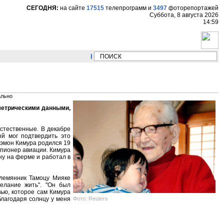
СЕГОДНЯ:
на сайте
17515
телепрограмм
и
3497
фоторепортажей
Суббота, 8 августа 2026
14:59
НОВОСТИ:
Сергей Цыпляев "Мир как никогда
ально
метрическими данными,
естественные. В декабре
ый мог подтвердить это
роэмон Кимура родился 19
и пионер авиации. Кимура
ыну на ферме и работал в
племянник Тамоцу Мияке
желание жить". "Он был
вью, которое сам Кимура
Фото: Reuters
 благодаря солнцу у меня