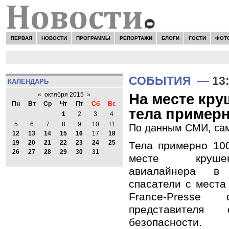
ПЕРВАЯ
НОВОСТИ
ПРОГРАММЫ
РЕПОРТАЖИ
БЛОГИ
ГОСТИ
ФОТ
СОБЫТИЯ
—
13
КАЛЕНДАРЬ
На месте кру
«
октября 2015
»
Пн
Вт
Ср
Чт
Пт
Сб
Вс
тела примерн
1
2
3
4
5
6
7
8
9
10
11
По данным СМИ, сам
12
13
14
15
16
17
18
19
20
21
22
23
24
25
Тела примерно 10
26
27
28
29
30
31
месте крушен
авиалайнера в
спасатели с места
France-Press
представителя 
безопасности.