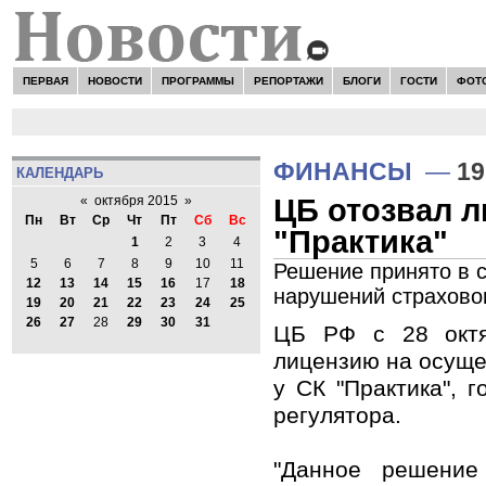
ПЕРВАЯ
НОВОСТИ
ПРОГРАММЫ
РЕПОРТАЖИ
БЛОГИ
ГОСТИ
ФОТ
ФИНАНСЫ
—
19
КАЛЕНДАРЬ
ЦБ отозвал л
«
октября 2015
»
Пн
Вт
Ср
Чт
Пт
Сб
Вс
"Практика"
1
2
3
4
5
6
7
8
9
10
11
Решение принято в с
12
13
14
15
16
17
18
нарушений страхово
19
20
21
22
23
24
25
26
27
28
29
30
31
ЦБ РФ с 28 октя
лицензию на осуще
у СК "Практика", 
регулятора.
"Данное решение