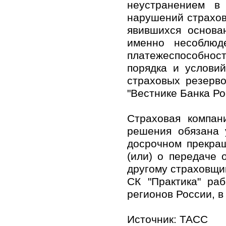
неустранением в
нарушений страхов
явившихся основа
именно несоблюд
платежеспособнос
порядка и услови
страховых резерво
"Вестнике Банка Ро
Страховая компан
решения обязана 
досрочном прекращ
(или) о передаче 
другому страховщи
СК "Практика" ра
регионов России, в
Источник:
ТАСС