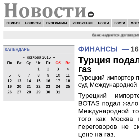
ПЕРВАЯ
НОВОСТИ
ПРОГРАММЫ
РЕПОРТАЖИ
БЛОГИ
ГОСТИ
ФОТ
да это страсть мужественных людей"
Сбербанк надеется договорит
ФИНАНСЫ
—
16
КАЛЕНДАРЬ
Турция подал
«
октября 2015
»
Пн
Вт
Ср
Чт
Пт
Сб
Вс
газ
1
2
3
4
5
6
7
8
9
10
11
Турецкий импортер 
12
13
14
15
16
17
18
суд Международной 
19
20
21
22
23
24
25
26
27
28
29
30
31
Турецкий импорт
BOTAS подал жало
Международной то
того как Москва
переговоров не с
цене на газ.