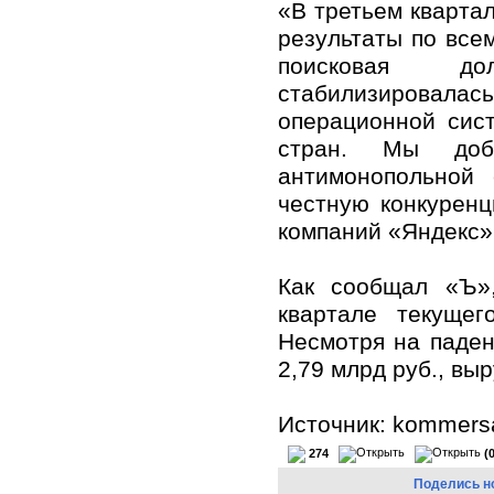
«В третьем кварта
результаты по все
поисковая 
стабилизировала
операционной сис
стран. Мы доби
антимонопольной 
честную конкурен
компаний «Яндекс»
Как сообщал «Ъ»
квартале текущег
Несмотря на паден
2,79 млрд руб., вы
Источник: kommersa
274
(
Поделись н