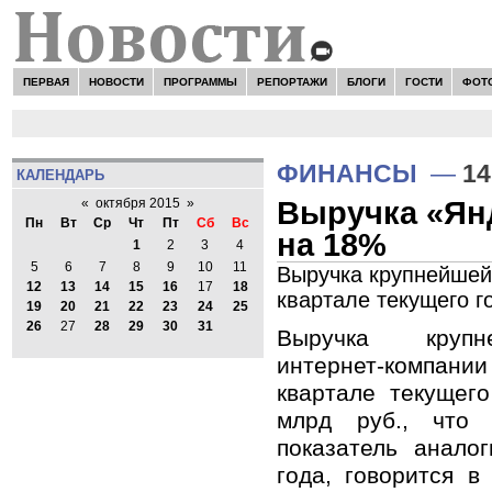
ПЕРВАЯ
НОВОСТИ
ПРОГРАММЫ
РЕПОРТАЖИ
БЛОГИ
ГОСТИ
ФОТ
ФИНАНСЫ
—
14
КАЛЕНДАРЬ
Выручка «Янд
«
октября 2015
»
Пн
Вт
Ср
Чт
Пт
Сб
Вс
на 18%
1
2
3
4
5
6
7
8
9
10
11
Выручка крупнейшей
12
13
14
15
16
17
18
квартале текущего г
19
20
21
22
23
24
25
26
27
28
29
30
31
Выручка крупн
интернет-компани
квартале текущего
млрд руб., что
показатель анало
года, говорится в