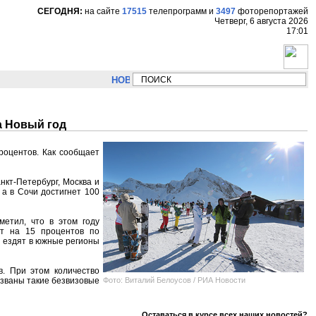
СЕГОДНЯ:
на сайте
17515
телепрограмм
и
3497
фоторепортажей
Четверг, 6 августа 2026
17:01
НОВОСТИ:
Сергей Цыпляев "Мир как никогда бл
а Новый год
роцентов. Как сообщает
нкт-Петербург, Москва и
 а в Сочи достигнет 100
метил, что в этом году
ет на 15 процентов по
и ездят в южные регионы
в. При этом количество
Фото: Виталий Белоусов / РИА Новости
азваны такие безвизовые
Оставаться в курсе всех наших новостей?