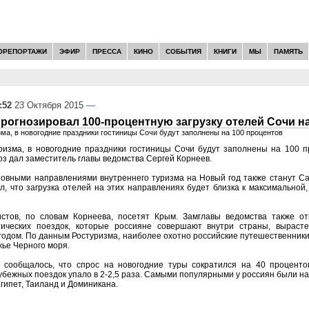
ОРЕПОРТАЖИ
ЭФИР
ПРЕССА
КИНО
СОБЫТИЯ
КНИГИ
МЫ
ПАМЯТЬ
:52
23 Октября 2015
—
рогнозировал 100-процентную загрузку отелей Сочи н
ма, в новогодние праздники гостиницы Сочи будут заполнены на 100 процентов
ризма, в новогодние праздники гостиницы Сочи будут заполнены на 100 п
оз дал заместитель главы ведомства Сергей Корнеев.
новными направлениями внутреннего туризма на Новый год также станут Са
л, что загрузка отелей на этих направлениях будет близка к максимальной,
стов, по словам Корнеева, посетят Крым. Замглавы ведомства также от
тических поездок, которые россияне совершают внутри страны, выраст
годом. По данным Ростуризма, наиболее охотно российские путешественник
ье Черного моря.
 сообщалось, что спрос на новогодние туры сократился на 40 проценто
бежных поездок упало в 2-2,5 раза. Самыми популярными у россиян были н
Египет, Таиланд и Доминикана.