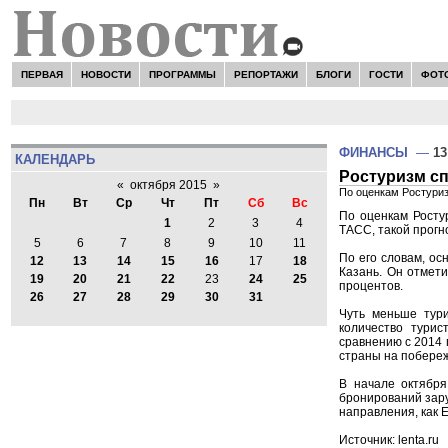
ПЕРВАЯ
НОВОСТИ
ПРОГРАММЫ
РЕПОРТАЖИ
БЛОГИ
ГОСТИ
ФОТ
ФИНАНСЫ
—
13
КАЛЕНДАРЬ
Ростуризм сп
«
октября 2015
»
По оценкам Ростуриз
Пн
Вт
Ср
Чт
Пт
Сб
Вс
По оценкам Росту
1
2
3
4
ТАСС, такой прогн
5
6
7
8
9
10
11
По его словам, ос
12
13
14
15
16
17
18
Казань. Он отмети
19
20
21
22
23
24
25
процентов.
26
27
28
29
30
31
Чуть меньше тури
количество турис
сравнению с 2014 
страны на побереж
В начале октября
бронирований зару
направления, как 
Источник: lenta.ru