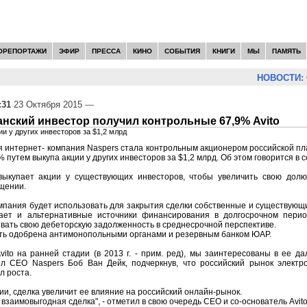
ОРЕПОРТАЖИ
ЭФИР
ПРЕССА
КИНО
СОБЫТИЯ
КНИГИ
МЫ
ПАМЯТЬ
НОВОСТИ:
С
:31
23 Октября 2015
—
ский инвестор получил контрольные 67,9% Avito
и у других инвесторов за $1,2 млрд
интернет- компания Naspers стала контрольным акционером российской пл
% путем выкупа акции у других инвесторов за $1,2 млрд. Об этом говорится в
выкупает акции у существующих инвесторов, чтобы увеличить свою долю
щении.
пания будет использовать для закрытия сделки собственные и существующ
ает и альтернативные источники финансирования в долгосрочном перио
вать свою дебеторскую задолженность в среднесрочной перспективе.
ть одобрена антимонопольными органами и резервным банком ЮАР.
vito на ранней стадии (в 2013 г. - прим. ред), мы заинтересованы в ее 
вил CEO Naspers Боб Ван Дейк, подчеркнув, что российский рынок элект
л роста.
и, сделка увеличит ее влияние на российский онлайн-рынок.
 взаимовыгодная сделка", - отметил в свою очередь CEO и со-основатель Avit