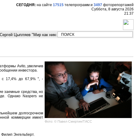
СЕГОДНЯ:
на сайте
17515
телепрограмм
и
3497
фоторепортажей
Суббота, 8 августа 2026
21:37
ергей Цыпляев "Мир как никогда близко стоит к угрозе третьей мировой 
атформы Avito, увеличив
 сообщении инвестора.
 с 17,4% до 67,9% ", -
ие заемные средства, но
де. Однако Naspers не
дальнейшем долгосрочном
ронной коммерции имеет
Фото: © Павел Смертин/ТАСС
o Филип Энгельберт.