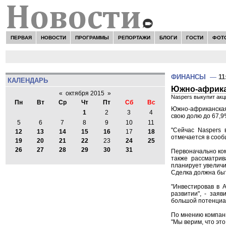
ПЕРВАЯ
НОВОСТИ
ПРОГРАММЫ
РЕПОРТАЖИ
БЛОГИ
ГОСТИ
ФОТ
ФИНАНСЫ
—
11
КАЛЕНДАРЬ
Южно-африкан
«
октября 2015
»
Naspers выкупит акци
Пн
Вт
Ср
Чт
Пт
Сб
Вс
Южно-африканская 
1
2
3
4
свою долю до 67,9
5
6
7
8
9
10
11
"Сейчас Naspers 
12
13
14
15
16
17
18
отмечается в сооб
19
20
21
22
23
24
25
26
27
28
29
30
31
Первоначально ком
также рассматрив
планирует увеличи
Сделка должна бы
"Инвестировав в A
развитии", - зая
большой потенциа
По мнению компани
"Мы верим, что это