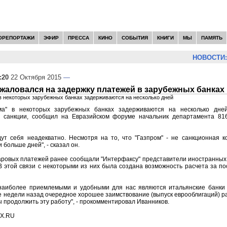
ОРЕПОРТАЖИ
ЭФИР
ПРЕССА
КИНО
СОБЫТИЯ
КНИГИ
МЫ
ПАМЯТЬ
НОВОСТИ:
:20
22 Октября 2015
—
жаловался на задержку платежей в зарубежных банках
в некоторых зарубежных банках задерживаются на несколько дней
ма" в некоторых зарубежных банках задерживаются на несколько дне
 санкции, сообщил на Евразийском форуме начальник департамента 816
дут себя неадекватно. Несмотря на то, что "Газпром" - не санкционная к
и больше дней", - сказал он.
аровых платежей ранее сообщали "Интерфаксу" представители иностранных 
 В этой связи с некоторыми из них была создана возможность расчета за по
 наиболее приемлемыми и удобными для нас являются итальянские банки - 
е недели назад очередное хорошее заимствование (выпуск еврооблигаций) ра
продолжить эту работу", - прокомментировал Иванников.
AX.RU