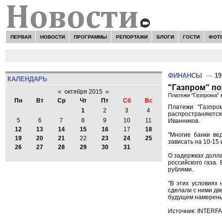
ПЕРВАЯ
НОВОСТИ
ПРОГРАММЫ
РЕПОРТАЖИ
БЛОГИ
ГОСТИ
ФОТ
ФИНАНСЫ
—
19
КАЛЕНДАРЬ
"Газпром" по
«
октября 2015
»
Платежи "Газпрома" 
Пн
Вт
Ср
Чт
Пт
Сб
Вс
Платежи "Газпро
1
2
3
4
распространяются
5
6
7
8
9
10
11
Иванников.
12
13
14
15
16
17
18
"Многие банки ве
19
20
21
22
23
24
25
зависать на 10-15 
26
27
28
29
30
31
О задержках долл
российского газа.
рублями.
"В этих условиях
сделали с ними дв
будущем намерены 
Источник: INTERF