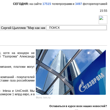
СЕГОДНЯ:
на сайте
17515
телепрограмм
и
3497
фоторепортажей
15:55
Сергей Цыпляев "Мир как никогда близко стоит к угрозе третьей мировой
й, хотя на концерн не
 "Газпрома" Александр
омпания, платежи могут
компаний - покупателей
ставки газа российскими
Intesa и UniCredit. Мы
змером 1 млрд евро, и в
Фото: km.ru
Оставаться в курсе всех наших новостей?