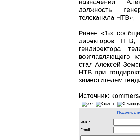
назначении Ал
должность гене
телеканала НТВ»,—
Ранее «Ъ» сообща
директоров НТВ,
гендиректора те
возглавляющего к
стал Алексей Земс
НТВ при гендирек
заместителем генд
Источник: kommersa
277
(
Поделись н
Имя *:
Email: