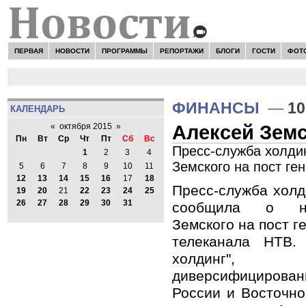
ПЕРВАЯ
НОВОСТИ
ПРОГРАММЫ
РЕПОРТАЖИ
БЛОГИ
ГОСТИ
ФОТ
ФИНАНСЫ
—
10
КАЛЕНДАРЬ
Алексей Земс
«
октября 2015
»
Пн
Вт
Ср
Чт
Пт
Сб
Вс
Пресс-служба холди
1
2
3
4
Земского на пост ге
5
6
7
8
9
10
11
12
13
14
15
16
17
18
Пресс-служба холд
19
20
21
22
23
24
25
26
27
28
29
30
31
сообщила о на
Земского на пост г
телеканала НТВ.
холдинг
диверсифицирова
России и Восточно