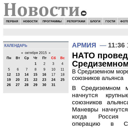
ПЕРВАЯ
НОВОСТИ
ПРОГРАММЫ
РЕПОРТАЖИ
БЛОГИ
ГОСТИ
ФОТ
АРМИЯ
—
11:36
КАЛЕНДАРЬ
НАТО провед
«
октября 2015
»
Пн
Вт
Ср
Чт
Пт
Сб
Вс
Средиземном
1
2
3
4
5
6
7
8
9
10
11
В Средиземном море
12
13
14
15
16
17
18
союзников альянса
19
20
21
22
23
24
25
26
27
28
29
30
31
В Средиземном м
начнутся круп
союзников альянс
Маневры начнутся
когда Россия 
операцию в Си