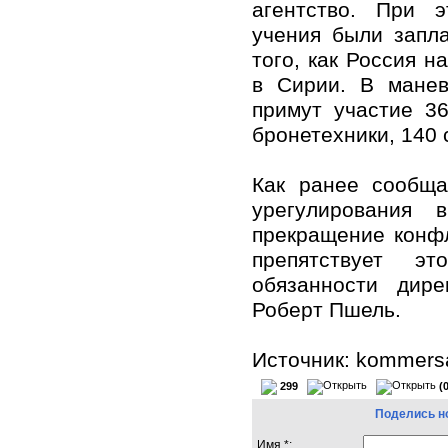
агентство. При э
учения были запл
того, как Россия 
в Сирии. В манев
примут участие 3
бронетехники, 140 
Как ранее сообща
урегулирования 
прекращение конфл
препятствует э
обязанности дир
Роберт Пшель.
Источник: kommersa
299
(
Поделись н
Имя *: