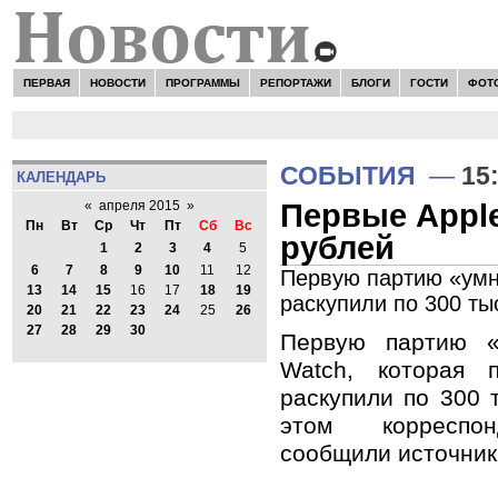
ПЕРВАЯ
НОВОСТИ
ПРОГРАММЫ
РЕПОРТАЖИ
БЛОГИ
ГОСТИ
ФОТ
СОБЫТИЯ
—
15
КАЛЕНДАРЬ
Первые Apple
«
апреля 2015
»
Пн
Вт
Ср
Чт
Пт
Сб
Вс
рублей
1
2
3
4
5
6
7
8
9
10
11
12
Первую партию «умны
13
14
15
16
17
18
19
раскупили по 300 тыс
20
21
22
23
24
25
26
27
28
29
30
Первую партию «
Watch, которая 
раскупили по 300 т
этом корреспон
сообщили источник