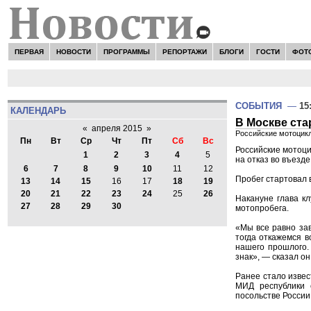
ПЕРВАЯ
НОВОСТИ
ПРОГРАММЫ
РЕПОРТАЖИ
БЛОГИ
ГОСТИ
ФОТ
СОБЫТИЯ
—
15
КАЛЕНДАРЬ
В Москве ста
«
апреля 2015
»
Российские мотоцикл
Пн
Вт
Ср
Чт
Пт
Сб
Вс
Российские мотоци
1
2
3
4
5
на отказ во въезд
6
7
8
9
10
11
12
Пробег стартовал 
13
14
15
16
17
18
19
20
21
22
23
24
25
26
Накануне глава к
27
28
29
30
мотопробега.
«Мы все равно зав
тогда откажемся в
нашего прошлого.
знак», — сказал он
Ранее стало извес
МИД республики 
посольстве России