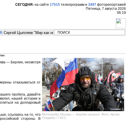
СЕГОДНЯ:
на сайте
17515
телепрограмм
и
3497
фоторепортажей
Пятница, 7 августа 2026
06:19
:
Сергей Цыпляев "Мир как никогда близко стоит к угрозе третьей мирово
лин
сква — Берлин, несмотря
мерены отказываться от
нашего пробега, давайте
 могил, нашей истории и
молиться на долларовый
Мотопробег Москва — Берлин начался: Фото: Артем
ше, ссылаясь на то, что
Геодакян / ТАСС
оссийской стороны. В