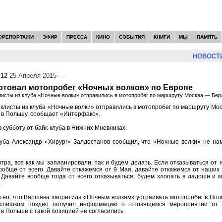
ОРЕПОРТАЖИ
ЭФИР
ПРЕССА
КИНО
СОБЫТИЯ
КНИГИ
МЫ
ПАМЯТЬ
НОВОСТИ
:12
25 Апреля 2015
—
ртовал мотопробег «Ночных волков» по Европе
исты из клуба «Ночные волки» отправились в мотопробег по маршруту Москва — Бер
клисты из клуба «Ночные волки» отправились в мотопробег по маршруту Мо
е в Польшу, сообщает «Интерфакс».
в субботу от байк-клуба в Нижних Мневниках.
луба Александр «Хирург» Залдостанов сообщил, что «Ночные волки» не на
тра, все как мы запланировали, так и будем делать. Если отказываться от 
ообще от всего. Давайте откажемся от 9 Мая, давайте откажемся от наших
 Давайте вообще тогда от всего отказываться, будем хлопать в ладоши и 
.
тно, что Варшава запретила «Ночным волкам» устраивать мотопробег в Поль
слишком поздно получил информацию о готовящемся мероприятии от р
 в Польше с такой позицией не согласились.