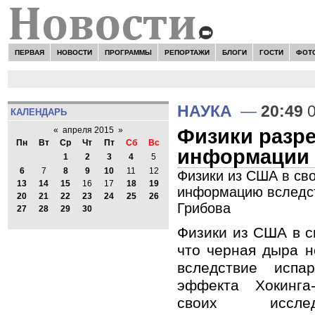
ПЕРВАЯ
НОВОСТИ
ПРОГРАММЫ
РЕПОРТАЖИ
БЛОГИ
ГОСТИ
ФОТ
НАУКА
—
20:49
0
КАЛЕНДАРЬ
Физики разре
«
апреля 2015
»
Пн
Вт
Ср
Чт
Пт
Сб
Вс
информации 
1
2
3
4
5
6
7
8
9
10
11
12
Физики из США в сво
13
14
15
16
17
18
19
информацию вследст
20
21
22
23
24
25
26
Грибова
27
28
29
30
Физики из США в с
что черная дыра 
вследствие испа
эффекта Хокинга-
своих иссле