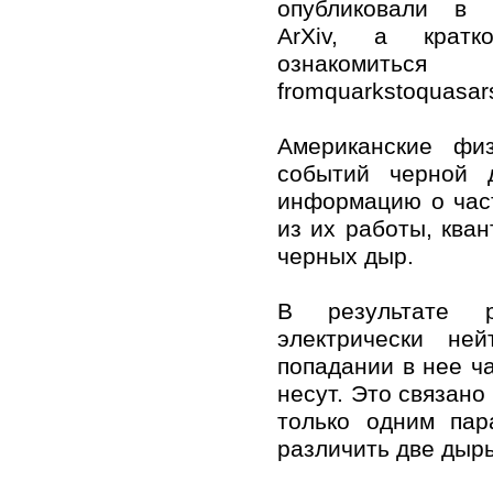
опубликовали в 
ArXiv, а крат
ознакомит
fromquarkstoquasar
Американские фи
событий черной 
информацию о част
из их работы, ква
черных дыр.
В результате р
электрически не
попадании в нее ч
несут. Это связано
только одним пар
различить две дыр