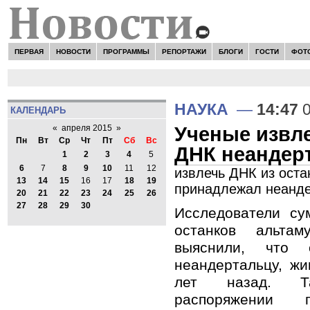
ПЕРВАЯ
НОВОСТИ
ПРОГРАММЫ
РЕПОРТАЖИ
БЛОГИ
ГОСТИ
ФОТ
НАУКА
—
14:47
0
КАЛЕНДАРЬ
Ученые извл
«
апреля 2015
»
Пн
Вт
Ср
Чт
Пт
Сб
Вс
ДНК неандер
1
2
3
4
5
6
7
8
9
10
11
12
извлечь ДНК из оста
13
14
15
16
17
18
19
принадлежал неанде
20
21
22
23
24
25
26
27
28
29
30
Исследователи су
останков альтам
выяснили, что 
неандертальцу, ж
лет назад. Т
распоряжении г