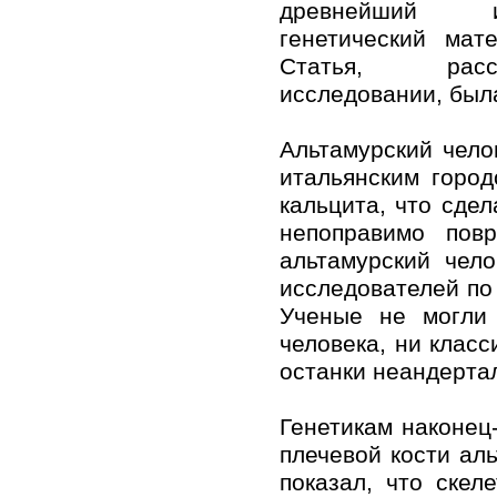
древнейший и
генетический мат
Статья, рас
исследовании, была
Альтамурский чело
итальянским горо
кальцита, что сде
непоправимо пов
альтамурский чел
исследователей по
Ученые не могли 
человека, ни класс
останки неандертал
Генетикам наконец
плечевой кости аль
показал, что ске