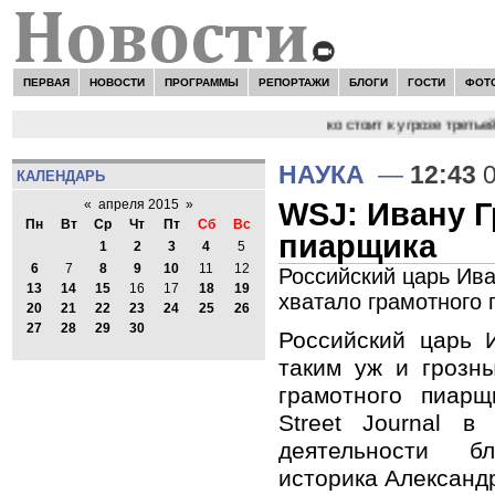
ПЕРВАЯ
НОВОСТИ
ПРОГРАММЫ
РЕПОРТАЖИ
БЛОГИ
ГОСТИ
ФОТ
ВОСТИ:
Сергей Цыпляев "Мир как никогда близко стоит к угрозе третьей
НАУКА
—
12:43
0
КАЛЕНДАРЬ
WSJ: Ивану Г
«
апреля 2015
»
Пн
Вт
Ср
Чт
Пт
Сб
Вс
пиарщика
1
2
3
4
5
6
7
8
9
10
11
12
Российский царь Ива
13
14
15
16
17
18
19
хватало грамотного
20
21
22
23
24
25
26
27
28
29
30
Российский царь 
таким уж и грозн
грамотного пиарщ
Street Journal в
деятельности 
историка Александ