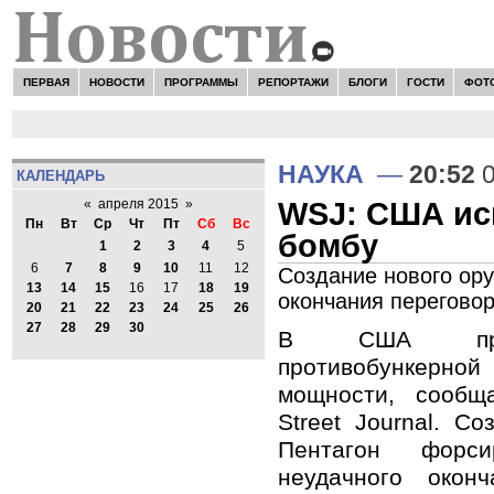
ПЕРВАЯ
НОВОСТИ
ПРОГРАММЫ
РЕПОРТАЖИ
БЛОГИ
ГОСТИ
ФОТ
НАУКА
—
20:52
0
КАЛЕНДАРЬ
WSJ: США ис
«
апреля 2015
»
Пн
Вт
Ср
Чт
Пт
Сб
Вс
бомбу
1
2
3
4
5
6
7
8
9
10
11
12
Создание нового ор
13
14
15
16
17
18
19
окончания перегово
20
21
22
23
24
25
26
27
28
29
30
В США прош
противобункерн
мощности, сообщ
Street Journal. С
Пентагон форс
неудачного окон