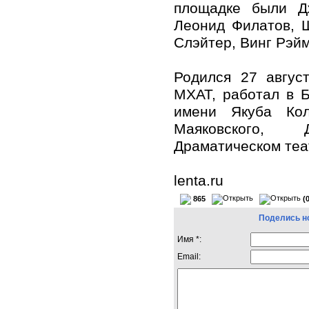
площадке были Д
Леонид Филатов, 
Слэйтер, Винг Рэй
Родился 27 авгус
МХАТ, работал в 
имени Якуба Кол
Маяковского, 
Драматическом теа
lenta.ru
865
(
Поделись н
Имя *:
Email: