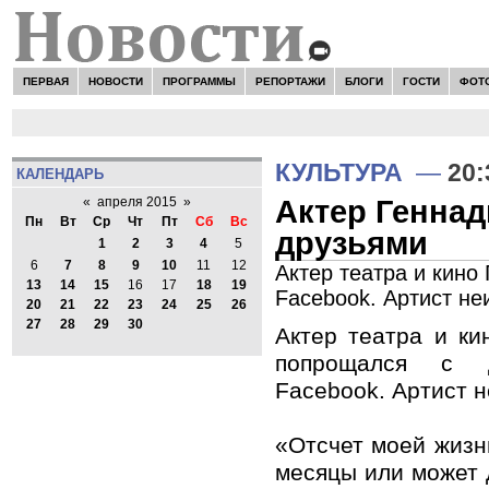
ПЕРВАЯ
НОВОСТИ
ПРОГРАММЫ
РЕПОРТАЖИ
БЛОГИ
ГОСТИ
ФОТ
Н
КУЛЬТУРА
—
20:
КАЛЕНДАРЬ
Актер Геннад
«
апреля 2015
»
Пн
Вт
Ср
Чт
Пт
Сб
Вс
друзьями
1
2
3
4
5
6
7
8
9
10
11
12
Актер театра и кино
13
14
15
16
17
18
19
Facebook. Артист не
20
21
22
23
24
25
26
27
28
29
30
Актер театра и ки
попрощался с 
Facebook. Артист 
«Отсчет моей жизн
месяцы или может 