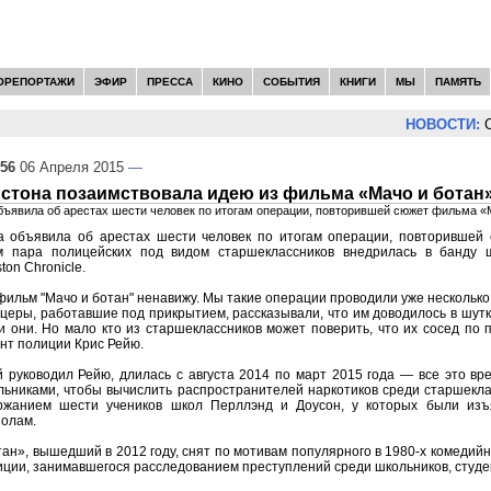
ОРЕПОРТАЖИ
ЭФИР
ПРЕССА
КИНО
СОБЫТИЯ
КНИГИ
МЫ
ПАМЯТЬ
НОВОСТИ:
Се
:56
06 Апреля 2015
—
стона позаимствовала идею из фильма «Мачо и ботан
ъявила об арестах шести человек по итогам операции, повторившей сюжет фильма «
 объявила об арестах шести человек по итогам операции, повторившей
м пара полицейских под видом старшеклассников внедрилась в банду ш
on Chronicle.
 фильм "Мачо и ботан" ненавижу. Мы такие операции проводили уже несколько
церы, работавшие под прикрытием, рассказывали, что им доводилось в шутк
и они. Но мало кто из старшеклассников может поверить, что их сосед по 
нт полиции Крис Рейю.
 руководил Рейю, длилась с августа 2014 по март 2015 года — все это в
льниками, чтобы вычислить распространителей наркотиков среди старшекла
ржанием шести учеников школ Перллэнд и Доусон, у которых были изъя
золам.
ан», вышедший в 2012 году, снят по мотивам популярного в 1980-х комедийн
ции, занимавшегося расследованием преступлений среди школьников, студе