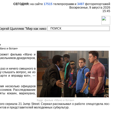
СЕГОДНЯ:
на сайте
17515
телепрограмм
и
3497
фоторепортажей
Воскресенье, 9 августа 2026
15:45
ргей Цыпляев "Мир как никогда близко стоит к угрозе третьей мировой 
»
Мачо и ботан»
 сюжет фильма «Мачо и
кольников-драгдилеров,
 раз и ничего смешного в
у слышать вопрос, не из
парте и вправду коп», —
ремя несколько офицеров
ссников. Расследование
ты кокаин, марихуана,
Кадр: фильм «Мачо и ботан»
ого сериала 21 Jump Street. Сериал рассказывал о работе спецотдела лос-
нтов и представителей молодежных субкультур.