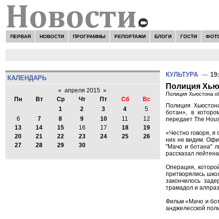
ПЕРВАЯ
НОВОСТИ
ПРОГРАММЫ
РЕПОРТАЖИ
БЛОГИ
ГОСТИ
ФОТ
КУЛЬТУРА
—
19
КАЛЕНДАРЬ
Полиция Хью
«
апреля 2015
»
Полиция Хьюстона об
Пн
Вт
Ср
Чт
Пт
Сб
Вс
Полиция Хьюстона
1
2
3
4
5
ботан», в которо
6
7
8
9
10
11
12
передает The Houst
13
14
15
16
17
18
19
«Честно говоря, я
20
21
22
23
24
25
26
них не видим. Офи
27
28
29
30
"Мачо и ботана" л
рассказал лейтена
Операция, которой
притворялись шко
закончилось заде
трамадол и алпра
Фильм «Мачо и бот
анджелесской поли