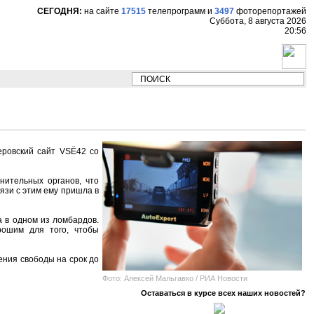
СЕГОДНЯ:
на сайте
17515
телепрограмм
и
3497
фоторепортажей
Суббота, 8 августа 2026
20:56
НОВОСТИ:
Сергей Цыпляев "Мир как никогд
еровский сайт VSЁ42 со
нительных органов, что
вязи с этим ему пришла в
 в одном из ломбардов.
рошим для того, чтобы
ения свободы на срок до
Фото: Алексей Мальгавко / РИА Новости
Оставаться в курсе всех наших новостей?