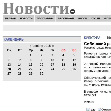
ПЕРВАЯ
НОВОСТИ
ПРОГРАММЫ
РЕПОРТАЖИ
БЛОГИ
ГОСТИ
ФОТ
КУЛЬТУРА
—
19
КАЛЕНДАРЬ
Сибирский рэ
«
апреля 2015
»
Рэпер из города Нов
Пн
Вт
Ср
Чт
Пт
Сб
Вс
Рэпер из города 
1
2
3
4
5
ссылкой на данные
6
7
8
9
10
11
12
20-летний молодо
13
14
15
16
17
18
19
хотел снять клип 
20
21
22
23
24
25
26
голову идея украст
27
28
29
30
Обнаруживший про
Рэпер объяснил э
получилось музыка
В отношении молод
пяти лет.
lenta.ru
329