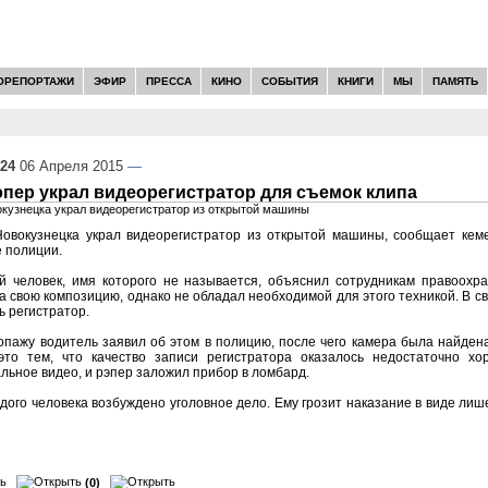
ОРЕПОРТАЖИ
ЭФИР
ПРЕССА
КИНО
СОБЫТИЯ
КНИГИ
МЫ
ПАМЯТЬ
:24
06 Апреля 2015
—
пер украл видеорегистратор для съемок клипа
окузнецка украл видеорегистратор из открытой машины
Новокузнецка украл видеорегистратор из открытой машины, сообщает кем
 полиции.
й человек, имя которого не называется, объяснил сотрудникам правоохра
на свою композицию, однако не обладал необходимой для этого техникой. В с
ь регистратор.
пажу водитель заявил об этом в полицию, после чего камера была найдена
то тем, что качество записи регистратора оказалось недостаточно хо
льное видео, и рэпер заложил прибор в ломбард.
ого человека возбуждено уголовное дело. Ему грозит наказание в виде лиш
(0)