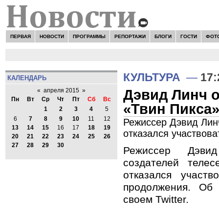
ПЕРВАЯ
НОВОСТИ
ПРОГРАММЫ
РЕПОРТАЖИ
БЛОГИ
ГОСТИ
ФОТ
КУЛЬТУРА
—
17:
КАЛЕНДАРЬ
Дэвид Линч 
«
апреля 2015
»
Пн
Вт
Ср
Чт
Пт
Сб
Вс
«Твин Пикса
1
2
3
4
5
6
7
8
9
10
11
12
Режиссер Дэвид Линч
13
14
15
16
17
18
19
отказался участвова
20
21
22
23
24
25
26
27
28
29
30
Режиссер Дэви
создателей телес
отказался участв
продолжения. Об
своем Twitter.