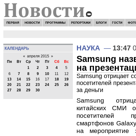
ПЕРВАЯ
НОВОСТИ
ПРОГРАММЫ
РЕПОРТАЖИ
БЛОГИ
ГОСТИ
ФОТ
НАУКА
—
13:47
0
КАЛЕНДАРЬ
Samsung наз
«
апреля 2015
»
Пн
Вт
Ср
Чт
Пт
Сб
Вс
на презентац
1
2
3
4
5
6
7
8
9
10
11
12
Samsung отрицает с
13
14
15
16
17
18
19
посетителей презен
20
21
22
23
24
25
26
за деньги
27
28
29
30
Samsung отриц
китайских СМИ о
посетителей п
смартфонов Galax
на мероприятие 