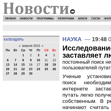
ПЕРВАЯ
НОВОСТИ
ПРОГРАММЫ
РЕПОРТАЖИ
БЛОГИ
ГОСТИ
ФОТ
Н
НАУКА
—
19:48
0
КАЛЕНДАРЬ
Исследовани
«
апреля 2015
»
Пн
Вт
Ср
Чт
Пт
Сб
Вс
заставляет л
1
2
3
4
5
6
7
8
9
10
11
12
постоянный поиск н
13
14
15
16
17
18
19
пользователей путат
20
21
22
23
24
25
26
27
28
29
30
Ученые установи
поиск необход
интернете заста
путать легко получ
собственным. В р
начинают считать