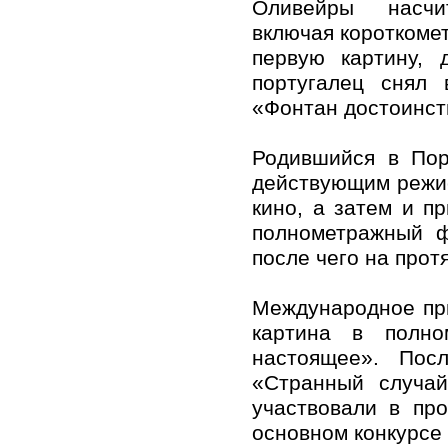
Оливейры насч
включая короткоме
первую картину, 
португалец снял
«Фонтан достоинст
Родившийся в Пор
действующим режис
кино, а затем и п
полнометражный ф
после чего на прот
Международное при
картина в полн
настоящее». По
«Странный случа
участвовали в пр
основном конкурсе