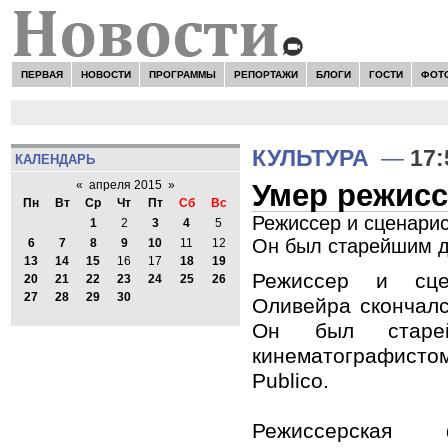
ПЕРВАЯ
НОВОСТИ
ПРОГРАММЫ
РЕПОРТАЖИ
БЛОГИ
ГОСТИ
ФОТ
КУЛЬТУРА
—
17:
КАЛЕНДАРЬ
Умер режисс
«
апреля 2015
»
Пн
Вт
Ср
Чт
Пт
Сб
Вс
Режиссер и сценарис
1
2
3
4
5
Он был старейшим 
6
7
8
9
10
11
12
13
14
15
16
17
18
19
Режиссер и сц
20
21
22
23
24
25
26
27
28
29
30
Оливейра скончалс
Он был старей
кинематографисто
Publico.
Режиссерская 