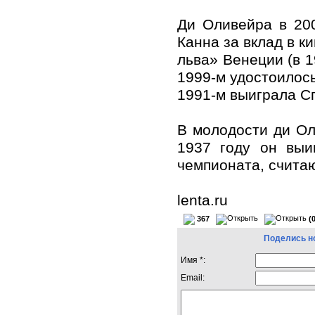
Ди Оливейра в 20
Канна за вклад в к
льва» Венеции (в 1
1999-м удостоилос
1991-м выиграла С
В молодости ди Ол
1937 году он выи
чемпионата, счита
lenta.ru
367
(
Поделись н
Имя *:
Email: