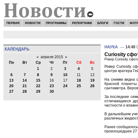
ПЕРВАЯ
НОВОСТИ
ПРОГРАММЫ
РЕПОРТАЖИ
БЛОГИ
ГОСТИ
ФОТ
НАУКА
—
14:48
0
КАЛЕНДАРЬ
Curiosity сф
«
апреля 2015
»
Ровер Curiosity сфо
Пн
Вт
Ср
Чт
Пт
Сб
Вс
Ровер Curiosity 
1
2
3
4
5
центре кратера Ге
6
7
8
9
10
11
12
На снимке видна с
13
14
15
16
17
18
19
Красной планеты.
20
21
22
23
24
25
26
сантиметра. Вероят
27
28
29
30
За последние сем
отличающиеся дру
частности о влажн
В дальнейшем уче
различных жидкост
Ранее сообщалось,
произошедшее 27 ф