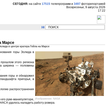
СЕГОДНЯ:
на сайте
17515
телепрограмм
и
3497
фоторепортажей
Воскресенье, 9 августа 2026
17:22
НОВОСТИ:
Сергей Цыпляев "Мир как никогда 
а Марсе
Эолида в центре кратера Гейла на Марсе
снования горы Эолида в
м прошлом этого региона
, а ширина — половины
.
вания горы и обнаружил
 ландшафта пригорья, в
ологию распространения
Изображение: NASA
в его руке-манипуляторе,
НАСА удалось наладить работу ровера.