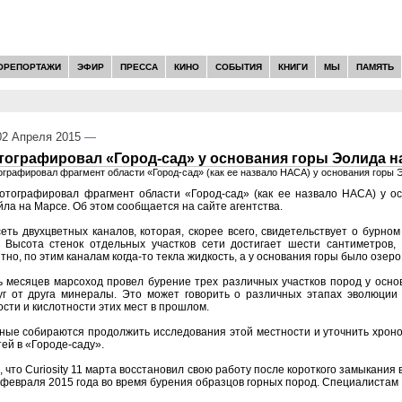
ОРЕПОРТАЖИ
ЭФИР
ПРЕССА
КИНО
СОБЫТИЯ
КНИГИ
МЫ
ПАМЯТЬ
2 Апреля 2015
—
отографировал «Город-сад» у основания горы Эолида н
тографировал фрагмент области «Город-сад» (как ее назвало НАСА) у основания горы 
сфотографировал фрагмент области «Город-сад» (как ее назвало НАСА) у о
йла на Марсе. Об этом сообщается на сайте агентства.
еть двухцветных каналов, которая, скорее всего, свидетельствует о бурно
 Высота стенок отдельных участков сети достигает шести сантиметров
но, по этим каналам когда-то текла жидкость, а у основания горы было озеро
ь месяцев марсоход провел бурение трех различных участков пород у осно
г от друга минералы. Это может говорить о различных этапах эволюции
ости и кислотности этих мест в прошлом.
ные собираются продолжить исследования этой местности и уточнить хрон
ей в «Городе-саду».
 что Curiosity 11 марта восстановил свою работу после короткого замыкания 
евраля 2015 года во время бурения образцов горных пород. Специалистам 