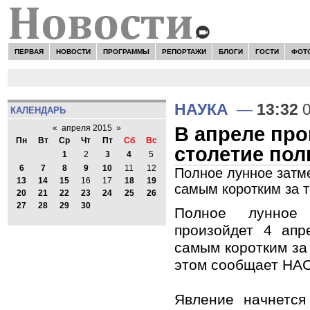
ПЕРВАЯ
НОВОСТИ
ПРОГРАММЫ
РЕПОРТАЖИ
БЛОГИ
ГОСТИ
ФОТ
НАУКА
—
13:32
0
КАЛЕНДАРЬ
В апреле про
«
апреля 2015
»
Пн
Вт
Ср
Чт
Пт
Сб
Вс
столетие пол
1
2
3
4
5
6
7
8
9
10
11
12
Полное лунное затме
13
14
15
16
17
18
19
самым коротким за 
20
21
22
23
24
25
26
27
28
29
30
Полное лунное 
произойдет 4 апр
самым коротким за
этом сообщает НА
Явление начнется