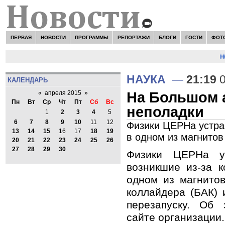
ПЕРВАЯ
НОВОСТИ
ПРОГРАММЫ
РЕПОРТАЖИ
БЛОГИ
ГОСТИ
ФОТ
НО
НАУКА
—
21:19
0
КАЛЕНДАРЬ
На Большом 
«
апреля 2015
»
Пн
Вт
Ср
Чт
Пт
Сб
Вс
неполадки
1
2
3
4
5
6
7
8
9
10
11
12
Физики ЦЕРНа устра
13
14
15
16
17
18
19
в одном из магнитов
20
21
22
23
24
25
26
27
28
29
30
Физики ЦЕРНа ус
возникшие из-за к
одном из магнито
коллайдера (БАК) 
перезапуску. Об
сайте организации.