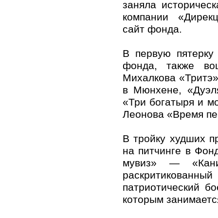
заняла историческ
компании «Дирек
сайт фонда.
В первую пятерку 
фонда, также во
Михалкова «Тритэ»
в Мюнхене, «Дуэл
«Три богатыря и м
Леонова «Время пе
В тройку худших п
на питчинге в Фон
мувиз» — «Кан
раскритикованны
патриотический б
которым занимаетс