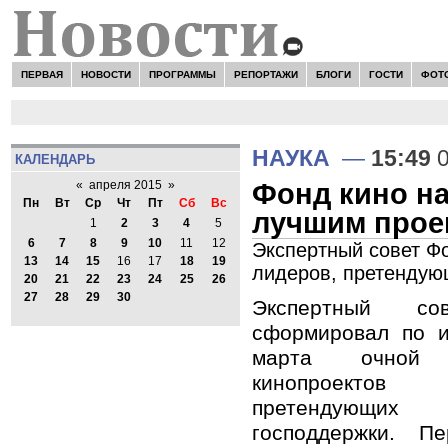
ПЕРВАЯ
НОВОСТИ
ПРОГРАММЫ
РЕПОРТАЖИ
БЛОГИ
ГОСТИ
ФОТ
НАУКА
—
15:49
0
КАЛЕНДАРЬ
Фонд кино на
«
апреля 2015
»
Пн
Вт
Ср
Чт
Пт
Сб
Вс
лучшим прое
1
2
3
4
5
6
7
8
9
10
11
12
Экспертный совет Фо
13
14
15
16
17
18
19
лидеров, претендую
20
21
22
23
24
25
26
27
28
29
30
Экспертный с
сформировал по 
марта очной 
кинопроектов 
претендующи
господдержки. 