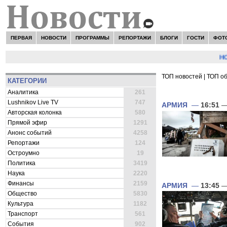
ПЕРВАЯ
НОВОСТИ
ПРОГРАММЫ
РЕПОРТАЖИ
БЛОГИ
ГОСТИ
ФОТ
НОВОС
ТОП новостей
|
ТОП о
КАТЕГОРИИ
ВСЕ НОВОСТИ 
Аналитика
261
Lushnikov Live TV
747
АРМИЯ
—
16:51
—
Авторская колонка
580
Прямой эфир
1291
Анонс событий
4258
Репортажи
124
Остроумно
19
Политика
3419
Наука
2220
Финансы
2159
АРМИЯ
—
13:45
—
Общество
5830
Культура
1182
Транспорт
561
События
902