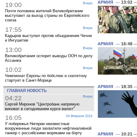
АРМИЯ
—
13:02
—
19:00
Вчера
Почти половина жителей Великобритании
выступают за выход страны из Европейского
союза
17:55
Вчера
Кадыров выступил против объединения Чечни
и Ингушетии
АРМИЯ
—
16:48
—
13:00
Вчера
Великобритания оспорит выводы ООН по делу
Ассанжа
10:02
Вчера
Чемпионат Европы по бобслею и скелетону
стартует в Санкт-Морице
АРМИЯ
—
18:35
—
ГЛАВНАЯ НОВОСТЬ
04:22
Вчера
Сергей Миронов "Центробанк напрямую
виноват в сегодняшнем курсе валют"
16:05
04 Февраля 2016
У побережья Нигерии неизвестные
вооруженные люди захватили нефтеналивной
танкер с российскими моряками на борту
АРМИЯ
—
10:21
—