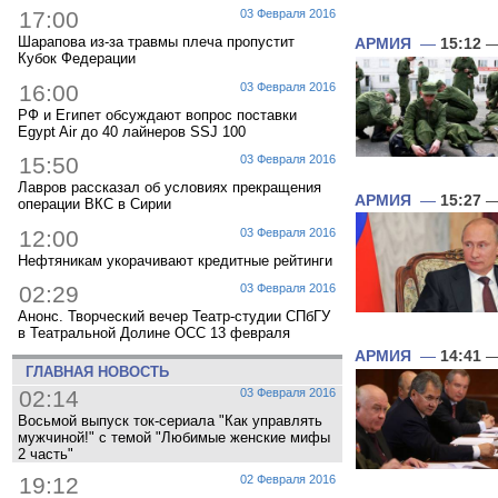
17:00
03 Февраля 2016
Шарапова из-за травмы плеча пропустит
АРМИЯ
—
15:12
—
Кубок Федерации
16:00
03 Февраля 2016
РФ и Египет обсуждают вопрос поставки
Egypt Air до 40 лайнеров SSJ 100
15:50
03 Февраля 2016
Лавров рассказал об условиях прекращения
АРМИЯ
—
15:27
—
операции ВКС в Сирии
12:00
03 Февраля 2016
Нефтяникам укорачивают кредитные рейтинги
02:29
03 Февраля 2016
Анонс. Творческий вечер Театр-студии СПбГУ
в Театральной Долине ОСС 13 февраля
АРМИЯ
—
14:41
—
ГЛАВНАЯ НОВОСТЬ
02:14
03 Февраля 2016
Восьмой выпуск ток-сериала "Как управлять
мужчиной!" с темой "Любимые женские мифы
2 часть"
19:12
02 Февраля 2016