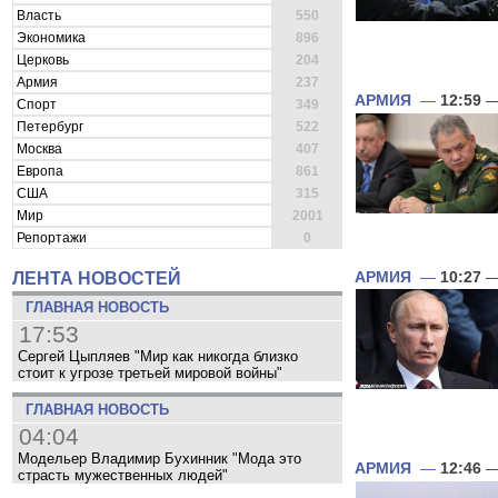
Власть
550
Экономика
896
Церковь
204
Армия
237
АРМИЯ
—
12:59
—
Спорт
349
Петербург
522
Москва
407
Европа
861
США
315
Мир
2001
Репортажи
0
АРМИЯ
—
10:27
—
ЛЕНТА НОВОСТЕЙ
ГЛАВНАЯ НОВОСТЬ
17:53
Сергей Цыпляев "Мир как никогда близко
стоит к угрозе третьей мировой войны"
ГЛАВНАЯ НОВОСТЬ
04:04
Модельер Владимир Бухинник "Мода это
АРМИЯ
—
12:46
—
страсть мужественных людей"