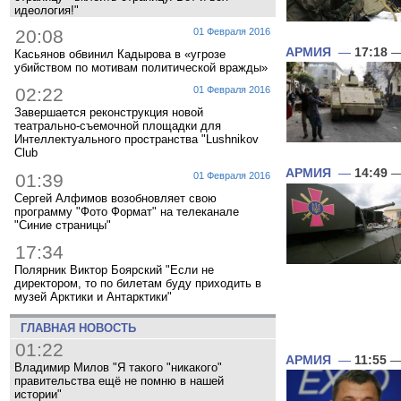
идеология!"
20:08
01 Февраля 2016
АРМИЯ
—
17:18
—
Касьянов обвинил Кадырова в «угрозе
убийством по мотивам политической вражды»
02:22
01 Февраля 2016
Завершается реконструкция новой
театрально-съемочной площадки для
Интеллектуального пространства "Lushnikov
Club
АРМИЯ
—
14:49
—
01:39
01 Февраля 2016
Сергей Алфимов возобновляет свою
программу "Фото Формат" на телеканале
"Синие страницы"
17:34
Полярник Виктор Боярский "Если не
директором, то по билетам буду приходить в
музей Арктики и Антарктики"
ГЛАВНАЯ НОВОСТЬ
01:22
АРМИЯ
—
11:55
—
Владимир Милов "Я такого "никакого"
правительства ещё не помню в нашей
истории"