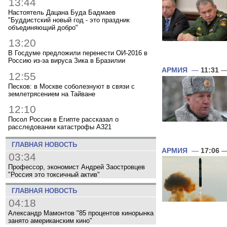
13:44
Настоятель Дацана Буда Бадмаев
"Буддистский новый год - это праздник
объединяющий добро"
13:20
В Госдуме предложили перенести ОИ-2016 в
Россию из-за вируса Зика в Бразилии
АРМИЯ
—
11:31
—
12:55
Песков: в Москве соболезнуют в связи с
землетрясением на Тайване
12:10
Посол России в Египте рассказал о
расследовании катастрофы A321
ГЛАВНАЯ НОВОСТЬ
АРМИЯ
—
17:06
—
03:34
Профессор, экономист Андрей Заостровцев
"Россия это токсичный актив"
ГЛАВНАЯ НОВОСТЬ
04:18
Александр Мамонтов "85 процентов кинорынка
занято американским кино"