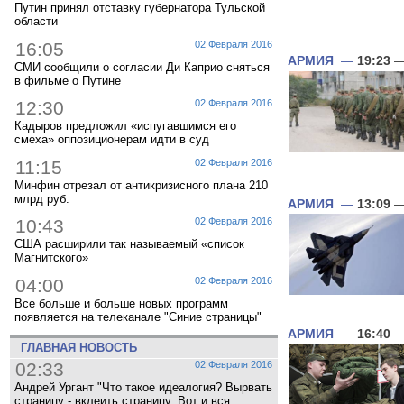
Путин принял отставку губернатора Тульской
области
16:05
02 Февраля 2016
АРМИЯ
—
19:23
—
СМИ сообщили о согласии Ди Каприо сняться
в фильме о Путине
12:30
02 Февраля 2016
Кадыров предложил «испугавшимся его
смеха» оппозиционерам идти в суд
11:15
02 Февраля 2016
Минфин отрезал от антикризисного плана 210
млрд руб.
АРМИЯ
—
13:09
—
10:43
02 Февраля 2016
США расширили так называемый «список
Магнитского»
04:00
02 Февраля 2016
Все больше и больше новых программ
появляется на телеканале "Синие страницы"
АРМИЯ
—
16:40
—
ГЛАВНАЯ НОВОСТЬ
02:33
02 Февраля 2016
Андрей Ургант "Что такое идеалогия? Вырвать
страницу - вклеить страницу. Вот и вся