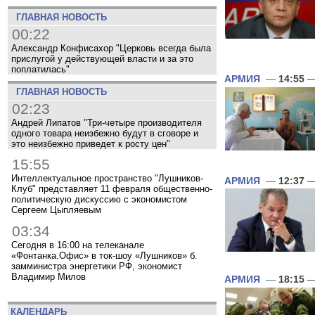
ГЛАВНАЯ НОВОСТЬ
00:22
Александр Конфисахор "Церковь всегда была
прислугой у действующей власти и за это
поплатилась"
АРМИЯ
—
14:55
—
ГЛАВНАЯ НОВОСТЬ
02:23
Андрей Липатов "Три-четыре производителя
одного товара неизбежно будут в сговоре и
это неизбежно приведет к росту цен"
15:55
Интеллектуальное пространство "Лушников-
АРМИЯ
—
12:37
—
Клуб" представляет 11 февраля общественно-
политическую дискуссию с экономистом
Сергеем Цыпляевым
03:34
Сегодня в 16:00 на телеканале
«Фонтанка.Офис» в ток-шоу «Лушников» б.
замминистра энергетики РФ, экономист
Владимир Милов
АРМИЯ
—
18:15
—
КАЛЕНДАРЬ